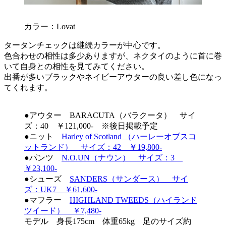
カラー：Lovat
タータンチェックは継続カラーが中心です。
色合わせの相性は多少ありますが、ネクタイのように首に巻
いて自身との相性を見てみてください。
出番が多いブラックやネイビーアウターの良い差し色になっ
てくれます。
●アウター BARACUTA（バラクータ） サイ
ズ：40 ￥121,000- ※後日掲載予定
●ニット
Harley of Scotland （ハーレーオブスコ
ットランド） サイズ：42 ￥19,800-
●パンツ
N.O.UN（ナウン） サイズ：3
￥23,100-
●シューズ
SANDERS（サンダース） サイ
ズ：UK7 ￥61,600-
●マフラー
HIGHLAND TWEEDS（ハイランド
ツイード） ￥7,480-
モデル 身長175cm 体重65kg 足のサイズ約