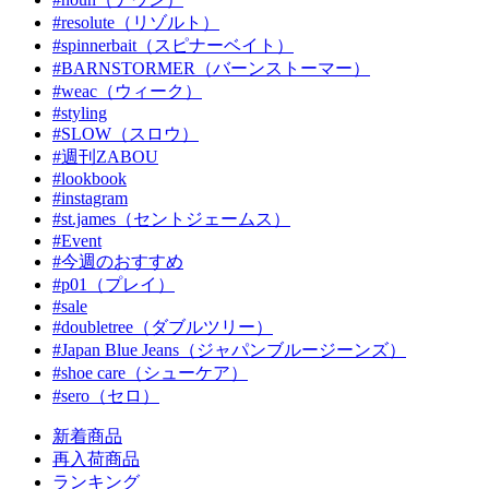
#resolute（リゾルト）
#spinnerbait（スピナーベイト）
#BARNSTORMER（バーンストーマー）
#weac（ウィーク）
#styling
#SLOW（スロウ）
#週刊ZABOU
#lookbook
#instagram
#st.james（セントジェームス）
#Event
#今週のおすすめ
#p01（プレイ）
#sale
#doubletree（ダブルツリー）
#Japan Blue Jeans（ジャパンブルージーンズ）
#shoe care（シューケア）
#sero（セロ）
新着商品
再入荷商品
ランキング