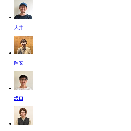
大井
岡安
坂口