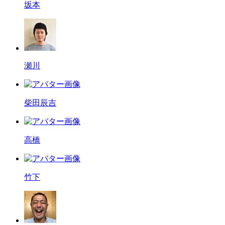
坂本
瀬川
柴田辰吉
高橋
竹下