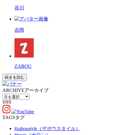
谷川
吉岡
ZABOU
続きを読む
ARCHIVE
アーカイブ
SNS
TAGS
タグ
#zaboustyle（ザボウスタイル）
#noun（ナウン）