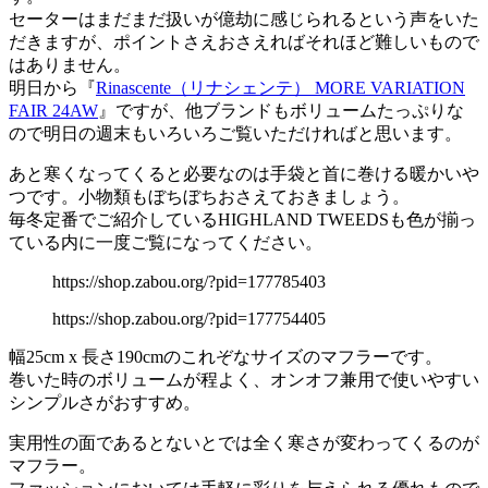
セーターはまだまだ扱いが億劫に感じられるという声をいた
だきますが、ポイントさえおさえればそれほど難しいもので
はありません。
明日から『
Rinascente（リナシェンテ） MORE VARIATION
FAIR 24AW
』ですが、他ブランドもボリュームたっぷりな
ので明日の週末もいろいろご覧いただければと思います。
あと寒くなってくると必要なのは手袋と首に巻ける暖かいや
つです。小物類もぼちぼちおさえておきましょう。
毎冬定番でご紹介しているHIGHLAND TWEEDSも色が揃っ
ている内に一度ご覧になってください。
https://shop.zabou.org/?pid=177785403
https://shop.zabou.org/?pid=177754405
幅25cm x 長さ190cmのこれぞなサイズのマフラーです。
巻いた時のボリュームが程よく、オンオフ兼用で使いやすい
シンプルさがおすすめ。
実用性の面であるとないとでは全く寒さが変わってくるのが
マフラー。