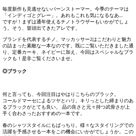
毎度新作も見逃せないバーンストーマー。今季のテーマは
「インディゴとグレー」。あれもこれも気になるなあ...
ですが！まずは通年使えるチノトラウザーもいかがでしょ
う。そう、冒頭出てきたアレです。
ブランドを代表するチノ、マッカッサー2はこだわりと魅力
の詰まった素敵な一本なのです。既にご覧いただきました通
り、定番カーキ、ネイビーに加え、今回はスペシャルなブラ
ックも！是非ご覧くださいませ。
◎ブラック
何と言っても、今回注目はやはりこちらのブラック。
コールドマーセによるツヤとハリ。キリっとした締まりのあ
るブラックがとても良い。 品の良さと元々持つ武骨さが上
手く合わさったおすすめの一本です。
春のシャツスタイルにもばっちり。様々なスタイリングでの
活躍を予感させる一本をこの機会にいかがでしょうか。この