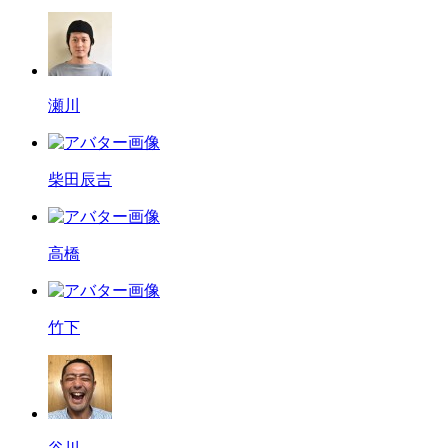
瀬川
柴田辰吉
高橋
竹下