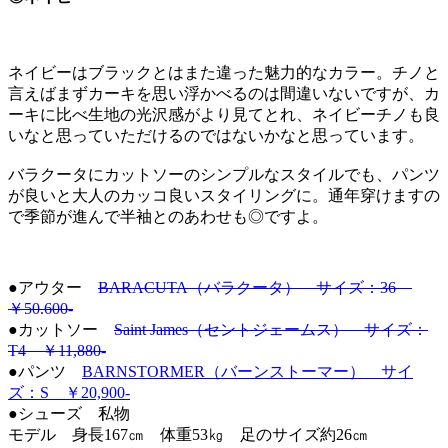
ネイビーはブラックとはまた違った魅力的なカラー。チノと
言えばまずカーキを思い浮かべるのは間違いないですが、カ
ーキに比べ生地の光沢感がより見てとれ、ネイビーチノも良
いなと思っていただけるのではないかなと思っています。
バラクータにカットソーのシンプルなスタイルでも、パンツ
が良いと大人のカッコ良いスタイリングに。通年穿けますの
で季節が進んで半袖とのあわせも◎ですよ。
●アウター
BARACUTA（バラクータ） サイズ：36
￥50.600-
●カットソー
Saint James（セントジェームス） サイズ：
T4 ￥11,880-
●パンツ
BARNSTORMER（バーンストーマー） サイ
ズ：S ￥20,900-
●シューズ 私物
モデル 身長167㎝ 体重53㎏ 足のサイズ約26㎝