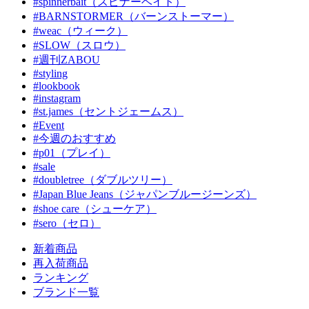
#spinnerbait（スピナーベイト）
#BARNSTORMER（バーンストーマー）
#weac（ウィーク）
#SLOW（スロウ）
#週刊ZABOU
#styling
#lookbook
#instagram
#st.james（セントジェームス）
#Event
#今週のおすすめ
#p01（プレイ）
#sale
#doubletree（ダブルツリー）
#Japan Blue Jeans（ジャパンブルージーンズ）
#shoe care（シューケア）
#sero（セロ）
新着商品
再入荷商品
ランキング
ブランド一覧