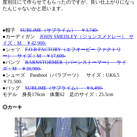
度別注にて作らせてもらったのですが、良い仕上がりになっ
たんじゃないかと思います。
●帽子
SUBLiME（サブライム） ￥3,740-
●カーディガン
JOHN SMEDLEY（ジョンスメドレー） サ
イズ：M ￥42,900-
●シャツ
F.O.B FACTORY（エフオービー ファクトリ
ー） サイズ：M ￥17,600-
●パンツ
BARNSTORMER（バーンストーマー） サイ
ズ：M ￥20,900-
●シューズ Paraboot（パラブーツ） サイズ：UK6.5
￥71,500-
●バッグ
SUBLiME（サブライム） ￥6,490-
モデル 身長176cm 体重62 足のサイズ：25.5cm
◎カーキ