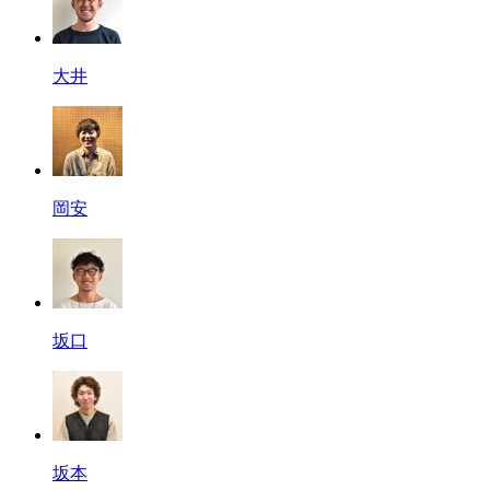
大井
岡安
坂口
坂本