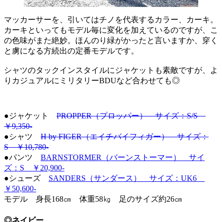
マッカーサーを、引いてはチノを代表するカラー、カーキ。
カーキといってもモデル毎に変化を加えているのですが、こ
の色味がまた絶妙。ほんのり緑がかったと言いますか、穿く
と虜になる方続出の定番モデルです。
シャツのタックインスタイルにジャケットも素敵ですが、よ
りカジュアルにミリタリーBDUなど合わせても◎
●ジャケット
PROPPER（プロッパー） サイズ：S/S
￥9,350-
●シャツ
H by FIGER（エイチバイフィガー） サイズ：
S ￥10,780-
●パンツ
BARNSTORMER（バーンストーマー） サイ
ズ：S ￥20,900-
●シューズ
SANDERS（サンダース） サイズ：UK6
￥50,600-
モデル 身長168㎝ 体重58㎏ 足のサイズ約26㎝
◎ネイビー