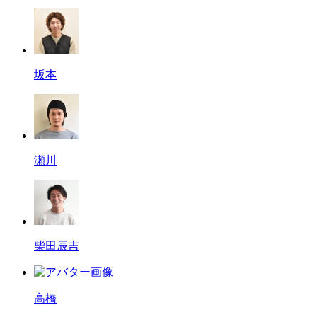
坂本
瀬川
柴田辰吉
高橋