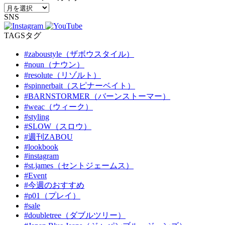
SNS
TAGS
タグ
#zaboustyle（ザボウスタイル）
#noun（ナウン）
#resolute（リゾルト）
#spinnerbait（スピナーベイト）
#BARNSTORMER（バーンストーマー）
#weac（ウィーク）
#styling
#SLOW（スロウ）
#週刊ZABOU
#lookbook
#instagram
#st.james（セントジェームス）
#Event
#今週のおすすめ
#p01（プレイ）
#sale
#doubletree（ダブルツリー）