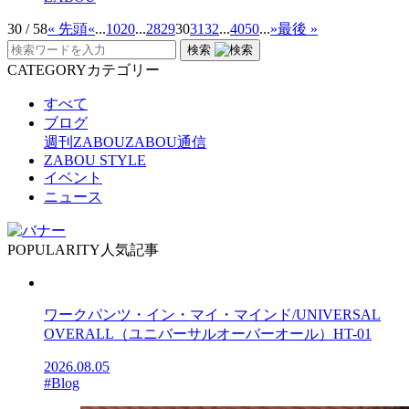
30 / 58
« 先頭
«
...
10
20
...
28
29
30
31
32
...
40
50
...
»
最後 »
検索
CATEGORY
カテゴリー
すべて
ブログ
週刊ZABOU
ZABOU通信
ZABOU STYLE
イベント
ニュース
POPULARITY
人気記事
ワークパンツ・イン・マイ・マインド/UNIVERSAL
OVERALL（ユニバーサルオーバーオール）HT-01
2026.08.05
#Blog