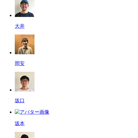
大井
岡安
坂口
坂本