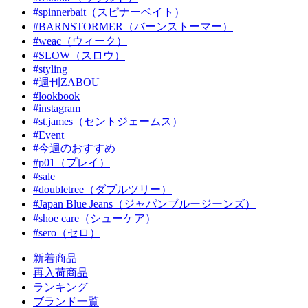
#spinnerbait（スピナーベイト）
#BARNSTORMER（バーンストーマー）
#weac（ウィーク）
#SLOW（スロウ）
#styling
#週刊ZABOU
#lookbook
#instagram
#st.james（セントジェームス）
#Event
#今週のおすすめ
#p01（プレイ）
#sale
#doubletree（ダブルツリー）
#Japan Blue Jeans（ジャパンブルージーンズ）
#shoe care（シューケア）
#sero（セロ）
新着商品
再入荷商品
ランキング
ブランド一覧