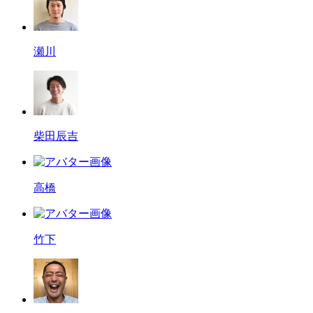
瀬川
柴田辰吉
高橋
竹下