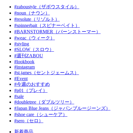
#zaboustyle（ザボウスタイル）
#noun（ナウン）
#resolute（リゾルト）
#spinnerbait（スピナーベイト）
#BARNSTORMER（バーンストーマー）
#weac（ウィーク）
#styling
#SLOW（スロウ）
#週刊ZABOU
#lookbook
#instagram
#st.james（セントジェームス）
#Event
#今週のおすすめ
#p01（プレイ）
#sale
#doubletree（ダブルツリー）
#Japan Blue Jeans（ジャパンブルージーンズ）
#shoe care（シューケア）
#sero（セロ）
新着商品