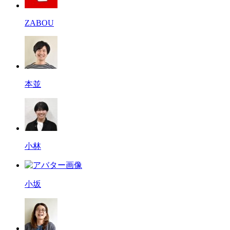
ZABOU
本並
小林
小坂