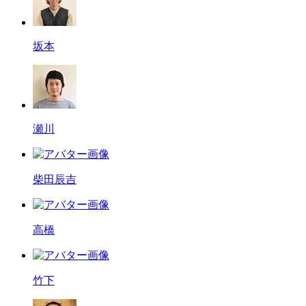
坂本
瀬川
柴田辰吉
高橋
竹下