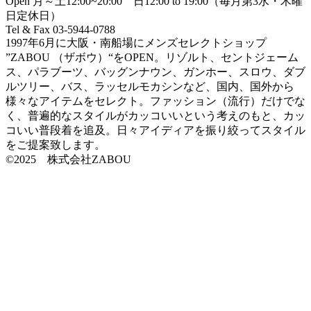
Open 月～土12:00~20:00 日12:00 to 19:00（毎月第3水・木曜
日定休日）
Tel & Fax 03-5944-0788
1997年6月に大阪・南船場にメンズセレクトショップ
”ZABOU （ザボウ）“をOPEN。リゾルト、セントジェーム
ス、パラブーツ、バッグンナウン、ガンホー、スロウ、ダブ
ルツリー、バス、ラッセルモカシンなど、国内、国外から
様々なアイテムをセレクト。ファッション（流行）だけでな
く、普遍的なスタイルがカッコいいという考えのもと、カッ
コいい普段着を追及。日々アイディアを振り絞ってスタイル
をご提案致します。
©2025 株式会社ZABOU