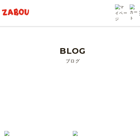
TOP
moca（モカ）
BLOG
ブログ