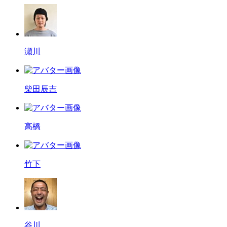
瀬川
柴田辰吉
高橋
竹下
谷川