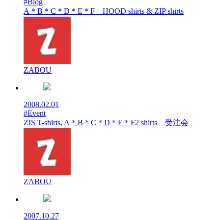
#Blog
A＊B＊C＊D＊E＊F HOOD shirts & ZIP shirts
ZABOU
2008.02.01
#Event
ZIS T-shirts, A＊B＊C＊D＊E＊F2 shirts 受注会
ZABOU
2007.10.27