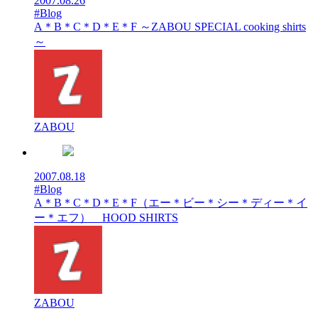
2007.08.26
#Blog
A＊B＊C＊D＊E＊F ～ZABOU SPECIAL cooking shirts
～
ZABOU
2007.08.18
#Blog
A＊B＊C＊D＊E＊F（エー＊ビー＊シー＊ディー＊イ
ー＊エフ） HOOD SHIRTS
ZABOU