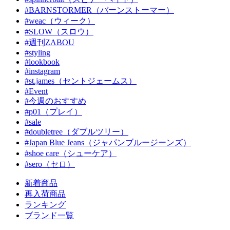
#BARNSTORMER（バーンストーマー）
#weac（ウィーク）
#SLOW（スロウ）
#週刊ZABOU
#styling
#lookbook
#instagram
#st.james（セントジェームス）
#Event
#今週のおすすめ
#p01（プレイ）
#sale
#doubletree（ダブルツリー）
#Japan Blue Jeans（ジャパンブルージーンズ）
#shoe care（シューケア）
#sero（セロ）
新着商品
再入荷商品
ランキング
ブランド一覧