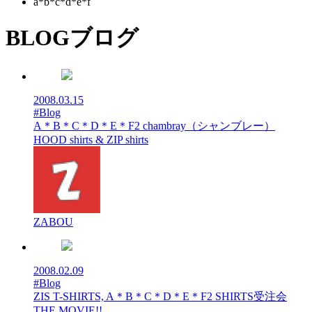
a*b*c*d*e*f
BLOG
ブログ
2008.03.15
#Blog
A＊B＊C＊D＊E＊F2 chambray（シャンブレー）
HOOD shirts & ZIP shirts
ZABOU
2008.02.09
#Blog
ZIS T-SHIRTS, A＊B＊C＊D＊E＊F2 SHIRTS受注会
THE MOVIE!!