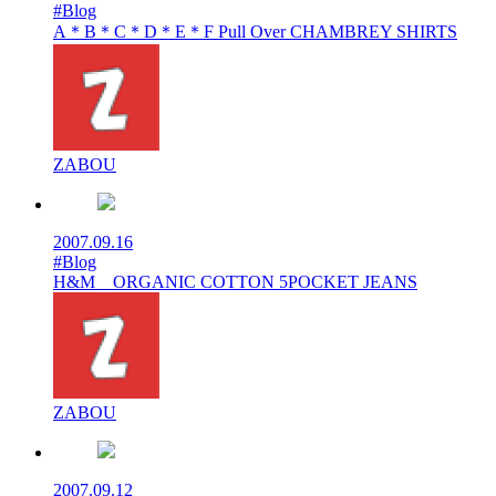
#Blog
A＊B＊C＊D＊E＊F Pull Over CHAMBREY SHIRTS
ZABOU
2007.09.16
#Blog
H&M ORGANIC COTTON 5POCKET JEANS
ZABOU
2007.09.12