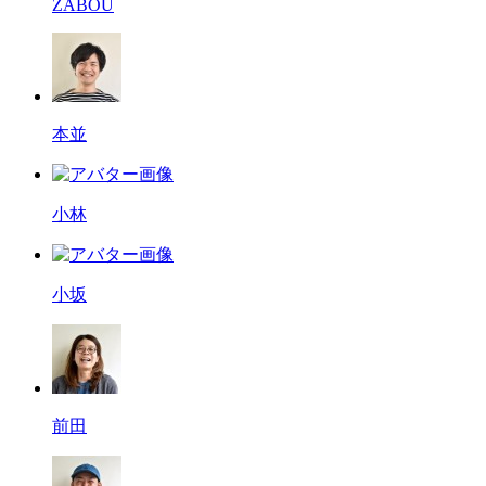
ZABOU
本並
小林
小坂
前田