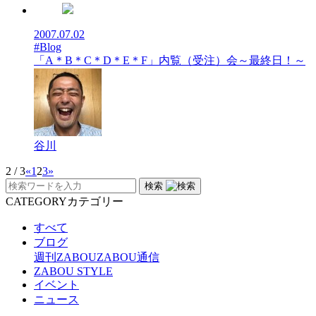
2007.07.02
#Blog
「A＊B＊C＊D＊E＊F」内覧（受注）会～最終日！～
谷川
2 / 3
«
1
2
3
»
検索
CATEGORY
カテゴリー
すべて
ブログ
週刊ZABOU
ZABOU通信
ZABOU STYLE
イベント
ニュース