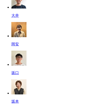
大井
岡安
坂口
坂本