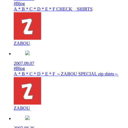
#Blog
A＊B＊C＊D＊E＊F CHECK SHIRTS
ZABOU
2007.09.07
#Blog
A＊B＊C＊D＊E＊F ～ZABOU SPECIAL zip shirts～
ZABOU