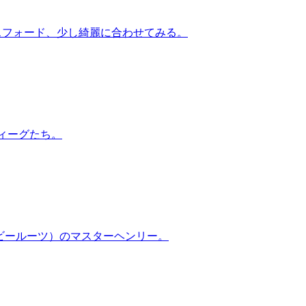
ックスフォード、少し綺麗に合わせてみる。
ティーグたち。
イビールーツ）のマスターヘンリー。