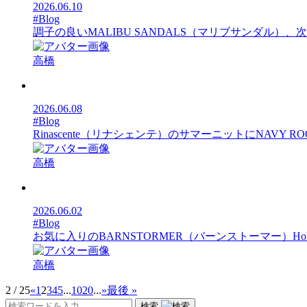
2026.06.10
#Blog
調子の良いMALIBU SANDALS（マリブサンダル）
高橋
2026.06.08
#Blog
Rinascente（リナシェンテ）のサマーニットにNAV
高橋
2026.06.02
#Blog
お気に入りのBARNSTORMER（バーンストーマー）Holl
高橋
2 / 25
«
1
2
3
4
5
...
10
20
...
»
最後 »
検索