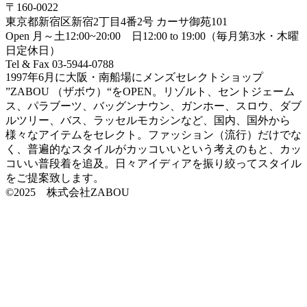
〒160-0022
東京都新宿区新宿2丁目4番2号 カーサ御苑101
Open 月～土12:00~20:00 日12:00 to 19:00（毎月第3水・木曜
日定休日）
Tel & Fax 03-5944-0788
1997年6月に大阪・南船場にメンズセレクトショップ
”ZABOU （ザボウ）“をOPEN。リゾルト、セントジェーム
ス、パラブーツ、バッグンナウン、ガンホー、スロウ、ダブ
ルツリー、バス、ラッセルモカシンなど、国内、国外から
様々なアイテムをセレクト。ファッション（流行）だけでな
く、普遍的なスタイルがカッコいいという考えのもと、カッ
コいい普段着を追及。日々アイディアを振り絞ってスタイル
をご提案致します。
©2025 株式会社ZABOU