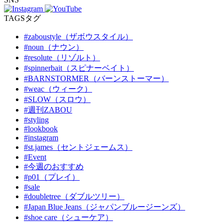
TAGS
タグ
#zaboustyle（ザボウスタイル）
#noun（ナウン）
#resolute（リゾルト）
#spinnerbait（スピナーベイト）
#BARNSTORMER（バーンストーマー）
#weac（ウィーク）
#SLOW（スロウ）
#週刊ZABOU
#styling
#lookbook
#instagram
#st.james（セントジェームス）
#Event
#今週のおすすめ
#p01（プレイ）
#sale
#doubletree（ダブルツリー）
#Japan Blue Jeans（ジャパンブルージーンズ）
#shoe care（シューケア）