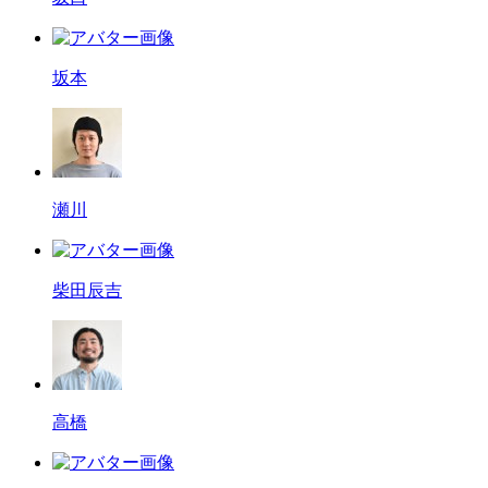
坂本
瀬川
柴田辰吉
高橋