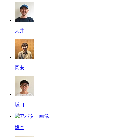
大井
岡安
坂口
坂本