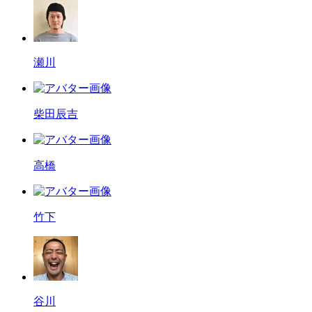
瀬川
柴田辰吉
高橋
竹下
谷川