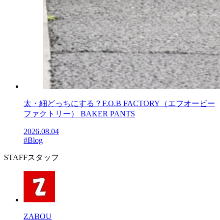
太・細どっちにする？F.O.B FACTORY（エフオービー
ファクトリー） BAKER PANTS
2026.08.04
#Blog
STAFF
スタッフ
ZABOU