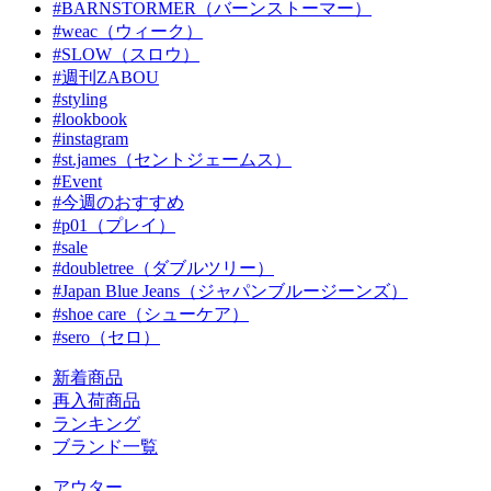
#BARNSTORMER（バーンストーマー）
#weac（ウィーク）
#SLOW（スロウ）
#週刊ZABOU
#styling
#lookbook
#instagram
#st.james（セントジェームス）
#Event
#今週のおすすめ
#p01（プレイ）
#sale
#doubletree（ダブルツリー）
#Japan Blue Jeans（ジャパンブルージーンズ）
#shoe care（シューケア）
#sero（セロ）
新着商品
再入荷商品
ランキング
ブランド一覧
アウター