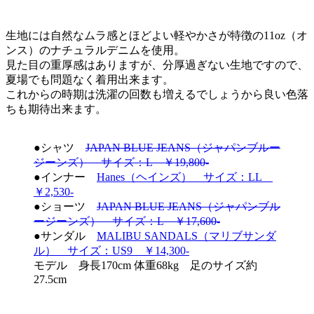
生地には自然なムラ感とほどよい軽やかさが特徴の11oz（オ
ンス）のナチュラルデニムを使用。
見た目の重厚感はありますが、分厚過ぎない生地ですので、
夏場でも問題なく着用出来ます。
これからの時期は洗濯の回数も増えるでしょうから良い色落
ちも期待出来ます。
●シャツ
JAPAN BLUE JEANS（ジャパンブルー
ジーンズ） サイズ：L ￥19,800-
●インナー
Hanes（ヘインズ） サイズ：LL
￥2,530-
●ショーツ
JAPAN BLUE JEANS（ジャパンブル
ージーンズ） サイズ：L ￥17,600-
●サンダル
MALIBU SANDALS（マリブサンダ
ル） サイズ：US9 ￥14,300-
モデル 身長170cm 体重68kg 足のサイズ約
27.5cm