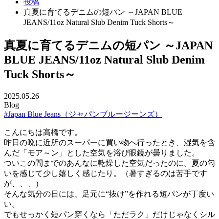
投稿
真夏に育てるデニムの短パン ～JAPAN BLUE
JEANS/11oz Natural Slub Denim Tuck Shorts～
真夏に育てるデニムの短パン ～JAPAN
BLUE JEANS/11oz Natural Slub Denim
Tuck Shorts～
2025.05.26
Blog
#Japan Blue Jeans（ジャパンブルージーンズ）
こんにちは高橋です。
昨日の晩に近所のスーパーに買い物へ行ったとき、湿気を含
んだ「モア～ン」とした空気を浴び眼鏡が曇りました。
ついこの間までのあんなに乾燥した空気だったのに。夏の匂
いを感じて少し嬉しく感じたり。（暑すぎるのは苦手です
が、、、）
そんな気分の日には、足元に“抜け”を作れる短パンが丁度い
い。
でもせっかく短パン穿くなら「ただラク」だけじゃなくシル