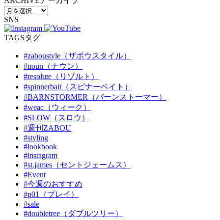
ARCHIVE
アーカイブ
SNS
TAGS
タグ
#zaboustyle（ザボウスタイル）
#noun（ナウン）
#resolute（リゾルト）
#spinnerbait（スピナーベイト）
#BARNSTORMER（バーンストーマー）
#weac（ウィーク）
#SLOW（スロウ）
#週刊ZABOU
#styling
#lookbook
#instagram
#st.james（セントジェームス）
#Event
#今週のおすすめ
#p01（プレイ）
#sale
#doubletree（ダブルツリー）