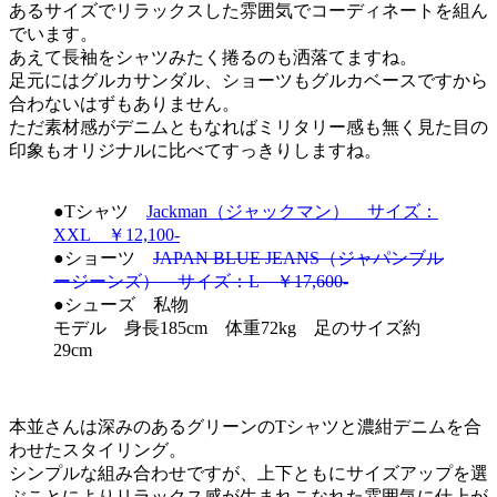
あるサイズでリラックスした雰囲気でコーディネートを組ん
でいます。
あえて長袖をシャツみたく捲るのも洒落てますね。
足元にはグルカサンダル、ショーツもグルカベースですから
合わないはずもありません。
ただ素材感がデニムともなればミリタリー感も無く見た目の
印象もオリジナルに比べてすっきりしますね。
●Tシャツ
Jackman（ジャックマン） サイズ：
XXL ￥12,100-
●ショーツ
JAPAN BLUE JEANS（ジャパンブル
ージーンズ） サイズ：L ￥17,600-
●シューズ 私物
モデル 身長185cm 体重72kg 足のサイズ約
29cm
本並さんは深みのあるグリーンのTシャツと濃紺デニムを合
わせたスタイリング。
シンプルな組み合わせですが、上下ともにサイズアップを選
ぶことによりリラックス感が生まれこなれた雰囲気に仕上が