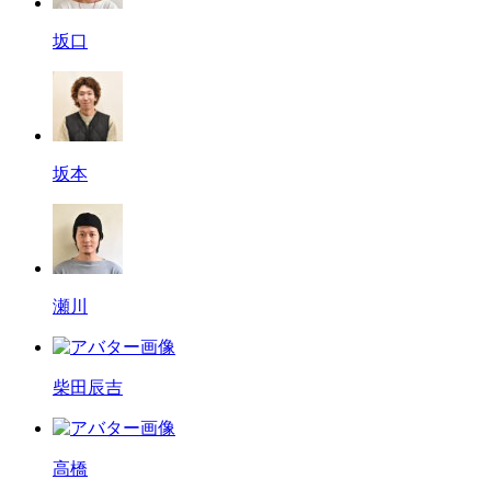
坂口
坂本
瀬川
柴田辰吉
高橋