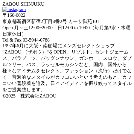
ZABOU SHINJUKU
〒160-0022
東京都新宿区新宿2丁目4番2号 カーサ御苑101
Open 月～土12:00~20:00 日12:00 to 19:00（毎月第3水・木曜
日定休日）
Tel & Fax 03-5944-0788
1997年6月に大阪・南船場にメンズセレクトショップ
”ZABOU （ザボウ）“をOPEN。リゾルト、セントジェーム
ス、パラブーツ、バッグンナウン、ガンホー、スロウ、ダブ
ルツリー、バス、ラッセルモカシンなど、国内、国外から
様々なアイテムをセレクト。ファッション（流行）だけでな
く、普遍的なスタイルがカッコいいという考えのもと、カッ
コいい普段着を追及。日々アイディアを振り絞ってスタイル
をご提案致します。
©2025 株式会社ZABOU