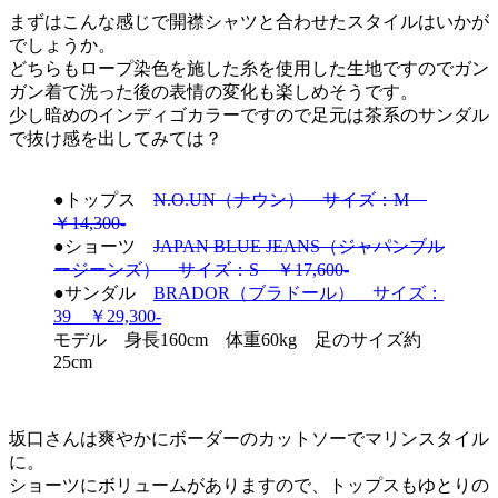
まずはこんな感じで開襟シャツと合わせたスタイルはいかが
でしょうか。
どちらもロープ染色を施した糸を使用した生地ですのでガン
ガン着て洗った後の表情の変化も楽しめそうです。
少し暗めのインディゴカラーですので足元は茶系のサンダル
で抜け感を出してみては？
●トップス
N.O.UN（ナウン） サイズ：M
￥14,300-
●ショーツ
JAPAN BLUE JEANS（ジャパンブル
ージーンズ） サイズ：S ￥17,600-
●サンダル
BRADOR（ブラドール） サイズ：
39 ￥29,300-
モデル 身長160cm 体重60kg 足のサイズ約
25cm
坂口さんは爽やかにボーダーのカットソーでマリンスタイル
に。
ショーツにボリュームがありますので、トップスもゆとりの