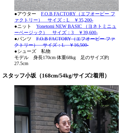
●アウター
F.O.B FACTORY（エフオービー フ
ァクトリー） サイズ：L ￥35,200-
●ニット
Yonetomi NEW BASIC （ヨネトミニュ
ーベージック） サイズ：3 ￥39,600-
●パンツ
F.O.B FACTORY（エフオービー ファ
クトリー） サイズ：L ￥16,500-
●シューズ 私物
モデル 身長170cm 体重68kg 足のサイズ約
27.5cm
スタッフ小坂（168cm/54kg/サイズ2着用）