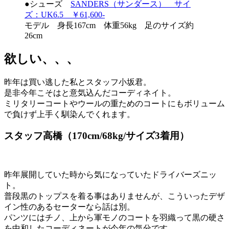
●シューズ
SANDERS（サンダース） サイ
ズ：UK6.5 ￥61,600-
モデル 身長167cm 体重56kg 足のサイズ約
26cm
欲しい、、、
昨年は買い逃した私とスタッフ小坂君。
是非今年こそはと意気込んだコーディネイト。
ミリタリーコートやウールの重ためのコートにもボリューム
で負けず上手く馴染んでくれます。
スタッフ高橋（170cm/68kg/サイズ3着用）
昨年展開していた時から気になっていたドライバーズニッ
ト。
普段黒のトップスを着る事はありませんが、こういったデザ
イン性のあるセーターなら話は別。
パンツにはチノ、上から軍モノのコートを羽織って黒の硬さ
を中和したコーディネートが今年の気分です。