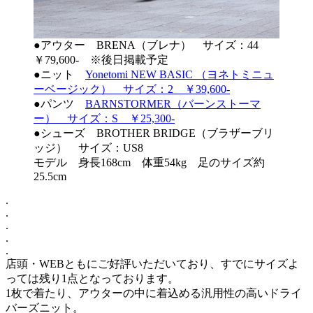
●アウター BRENA（ブレナ） サイズ：44
￥79,600- ※後日掲載予定
●ニット
Yonetomi NEW BASIC （ヨネトミニュ
ーベージック） サイズ：2 ￥39,600-
●パンツ
BARNSTORMER（バーンストーマ
ー） サイズ：S ￥25,300-
●シューズ BROTHER BRIDGE（ブラザーブリ
ッジ） サイズ：US8
モデル 身長168cm 体重54kg 足のサイズ約
25.5cm
.
.
.
.
.
店頭・WEBともにご好評いただいており、すでにサイズよ
っては残り1点となっております。
1枚で着たり、アウターの中に着込める汎用性の高いドライ
バーズニット。