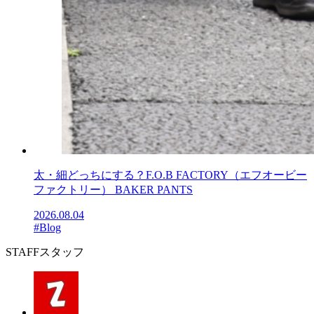
太・細どっちにする？F.O.B FACTORY（エフオービー
ファクトリー） BAKER PANTS
2026.08.04
#Blog
STAFF
スタッフ