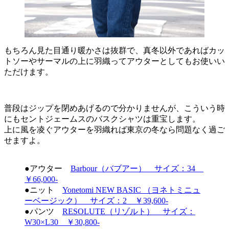
もちろん見た目通り暖かさは抜群で、真冬以外であればカッ
トソーやサーマルの上に羽織ってアウターとしてもお使いい
ただけます。
普段はジップを閉めあげるので分かりませんが、こういう時
にもセントジェームスのバスクシャツは重宝します。
上に風を凌ぐアウターを羽織れば東京の冬なら問題なく過ご
せますよ。
●アウター
Barbour（バブアー） サイズ：34
￥66,000-
●ニット
Yonetomi NEW BASIC （ヨネトミニュ
ーベージック） サイズ：2 ￥39,600-
●パンツ
RESOLUTE（リゾルト） サイズ：
W30×L30 ￥30,800-