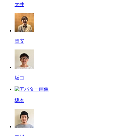
大井
岡安
坂口
坂本