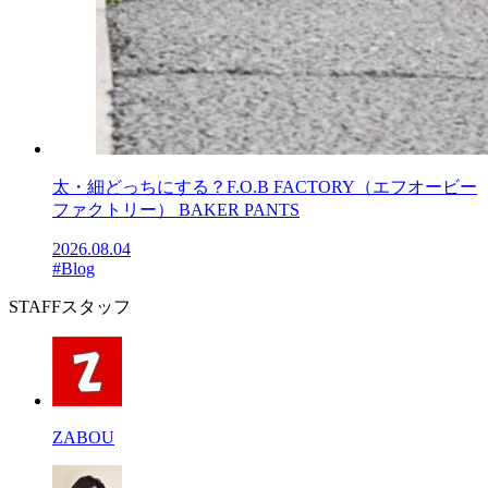
太・細どっちにする？F.O.B FACTORY（エフオービー
ファクトリー） BAKER PANTS
2026.08.04
#Blog
STAFF
スタッフ
ZABOU