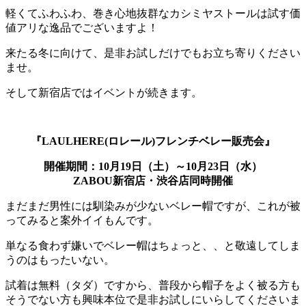
軽くてふわふわ、巻き心地抜群なカシミヤストールは試す価
値アリな逸品でございますよ！
来たる冬に向けて、是非お試しだけでもお立ち寄りください
ませ。
そして新宿店ではイベントが続きます。
『LAULHERE(ロレール)フレンチベレー販売会』
開催期間：10月19日（土）～10月23日（水）
ZABOU新宿店・渋谷店同時開催
まだまだ男性には馴染みが少ないベレー帽ですが、これが被
ってみると案外イイもんです。
単なる食わず嫌いでベレー帽はちょっと、、と敬遠してしま
うのはもったいない。
試着は無料（タダ）ですから、普段から帽子をよく被る方も
そうでない方も興味本位で是非お試しにいらしてくださいま