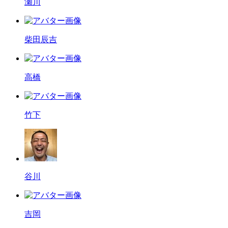
瀬川
柴田辰吉
高橋
竹下
谷川
吉岡