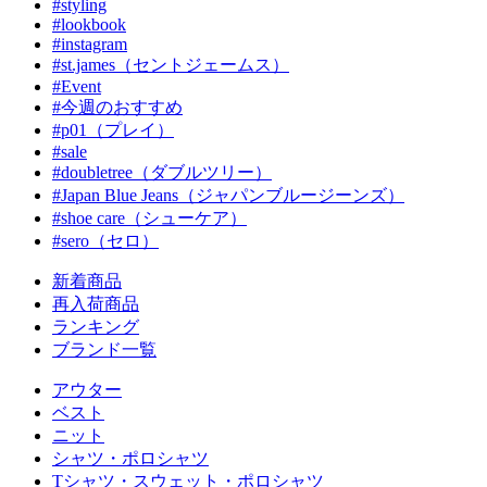
#styling
#lookbook
#instagram
#st.james（セントジェームス）
#Event
#今週のおすすめ
#p01（プレイ）
#sale
#doubletree（ダブルツリー）
#Japan Blue Jeans（ジャパンブルージーンズ）
#shoe care（シューケア）
#sero（セロ）
新着商品
再入荷商品
ランキング
ブランド一覧
アウター
ベスト
ニット
シャツ・ポロシャツ
Tシャツ・スウェット・ポロシャツ