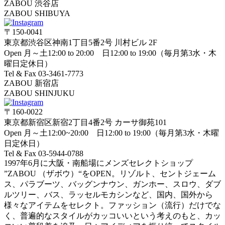
ZABOU 渋谷店
ZABOU SHIBUYA
〒150-0041
東京都渋谷区神南1丁目5番2号 川村ビル 2F
Open 月～土12:00 to 20:00 日12:00 to 19:00（毎月第3水・木
曜日定休日）
Tel & Fax 03-3461-7773
ZABOU 新宿店
ZABOU SHINJUKU
〒160-0022
東京都新宿区新宿2丁目4番2号 カーサ御苑101
Open 月～土12:00~20:00 日12:00 to 19:00（毎月第3水・木曜
日定休日）
Tel & Fax 03-5944-0788
1997年6月に大阪・南船場にメンズセレクトショップ
”ZABOU （ザボウ）“をOPEN。リゾルト、セントジェーム
ス、パラブーツ、バッグンナウン、ガンホー、スロウ、ダブ
ルツリー、バス、ラッセルモカシンなど、国内、国外から
様々なアイテムをセレクト。ファッション（流行）だけでな
く、普遍的なスタイルがカッコいいという考えのもと、カッ