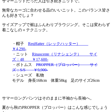
サマーニットだった人は引き続きニットで。
無骨なカーゴに合わせる品のいいニット。このバランス皆さ
んも好きでしょ？
サイズアップで裾はふんわりブラウジング。そこは変わらず
着こなしの＋テクニック。
・帽子
ReqHatter（レックハッター）
￥4,290-
・ニット
Rinascente（リナシェンテ） サイ
ズ：48 ￥17,600-
・ボトムス
PROPPER（プロッパー） サイ
ズ：S/S ￥9,900-
・シューズ 私物
モデル 身長168cm 体重58kg 足のサイズ26cm
サマーロングパンツはそのままに半袖から長袖へ。
夏から秋のPROPPER（プロッパー）はこんな感じでしょう