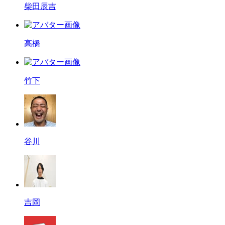
柴田辰吉
高橋
竹下
谷川
吉岡