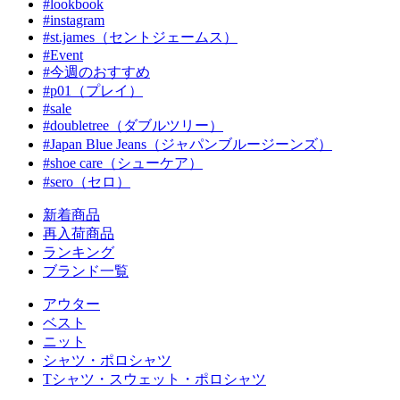
#lookbook
#instagram
#st.james（セントジェームス）
#Event
#今週のおすすめ
#p01（プレイ）
#sale
#doubletree（ダブルツリー）
#Japan Blue Jeans（ジャパンブルージーンズ）
#shoe care（シューケア）
#sero（セロ）
新着商品
再入荷商品
ランキング
ブランド一覧
アウター
ベスト
ニット
シャツ・ポロシャツ
Tシャツ・スウェット・ポロシャツ