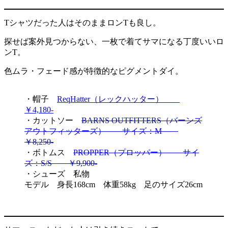
Tシャツだった人はそのままロンTも良し。
探せば案外見つからない、一枚で着てサマになる丁度いいロ
ンT。
色ムラ・フェード感が特徴的なピグメントダイ。
・帽子
ReqHatter（レックハッター）
￥4,180-
・カットソー
BARNS OUTFITTERS（バーンズ
アウトフィッターズ） サイズ：M
￥8,250-
・ボトムス
PROPPER（プロッパー） サイ
ズ：S/S ￥9,900-
・シューズ 私物
モデル 身長168cm 体重58kg 足のサイズ26cm