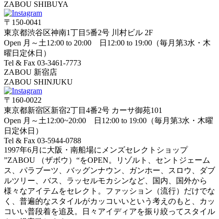
ZABOU SHIBUYA
〒150-0041
東京都渋谷区神南1丁目5番2号 川村ビル 2F
Open 月～土12:00 to 20:00 日12:00 to 19:00（毎月第3水・木
曜日定休日）
Tel & Fax 03-3461-7773
ZABOU 新宿店
ZABOU SHINJUKU
〒160-0022
東京都新宿区新宿2丁目4番2号 カーサ御苑101
Open 月～土12:00~20:00 日12:00 to 19:00（毎月第3水・木曜
日定休日）
Tel & Fax 03-5944-0788
1997年6月に大阪・南船場にメンズセレクトショップ
”ZABOU （ザボウ）“をOPEN。リゾルト、セントジェーム
ス、パラブーツ、バッグンナウン、ガンホー、スロウ、ダブ
ルツリー、バス、ラッセルモカシンなど、国内、国外から
様々なアイテムをセレクト。ファッション（流行）だけでな
く、普遍的なスタイルがカッコいいという考えのもと、カッ
コいい普段着を追及。日々アイディアを振り絞ってスタイル