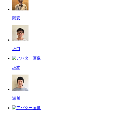
岡安
坂口
坂本
瀬川