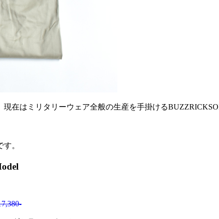
在はミリタリーウェア全般の生産を手掛けるBUZZRICKSON
です。
del
,380-