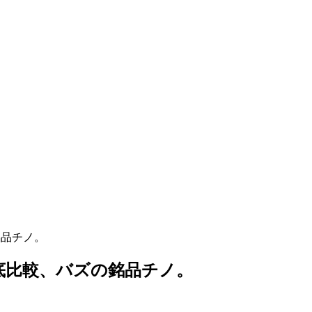
の銘品チノ。
)/徹底比較、バズの銘品チノ。