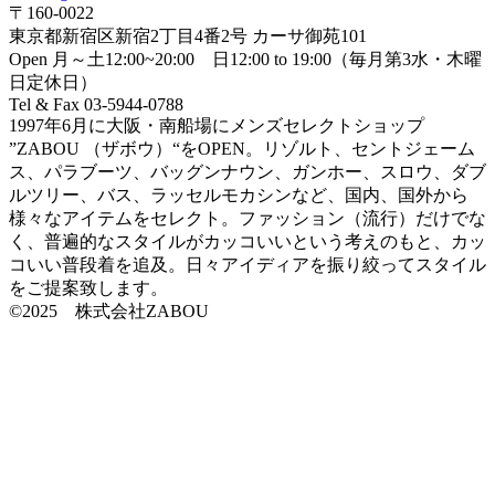
〒160-0022
東京都新宿区新宿2丁目4番2号 カーサ御苑101
Open 月～土12:00~20:00 日12:00 to 19:00（毎月第3水・木曜
日定休日）
Tel & Fax 03-5944-0788
1997年6月に大阪・南船場にメンズセレクトショップ
”ZABOU （ザボウ）“をOPEN。リゾルト、セントジェーム
ス、パラブーツ、バッグンナウン、ガンホー、スロウ、ダブ
ルツリー、バス、ラッセルモカシンなど、国内、国外から
様々なアイテムをセレクト。ファッション（流行）だけでな
く、普遍的なスタイルがカッコいいという考えのもと、カッ
コいい普段着を追及。日々アイディアを振り絞ってスタイル
をご提案致します。
©2025 株式会社ZABOU