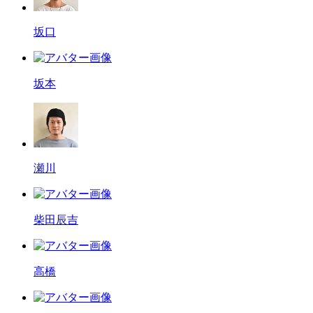
坂口
坂本
瀬川
柴田辰吉
高橋