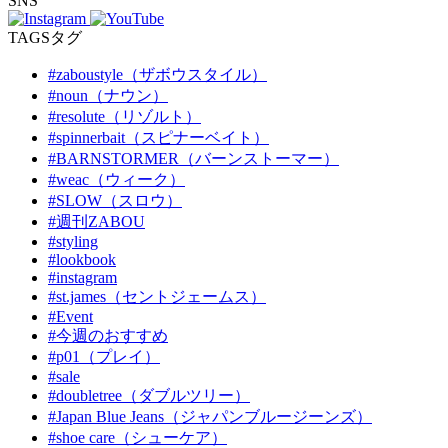
SNS
TAGS
タグ
#zaboustyle（ザボウスタイル）
#noun（ナウン）
#resolute（リゾルト）
#spinnerbait（スピナーベイト）
#BARNSTORMER（バーンストーマー）
#weac（ウィーク）
#SLOW（スロウ）
#週刊ZABOU
#styling
#lookbook
#instagram
#st.james（セントジェームス）
#Event
#今週のおすすめ
#p01（プレイ）
#sale
#doubletree（ダブルツリー）
#Japan Blue Jeans（ジャパンブルージーンズ）
#shoe care（シューケア）