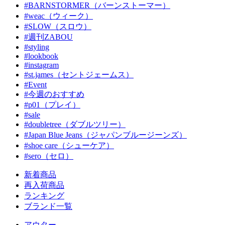
#BARNSTORMER（バーンストーマー）
#weac（ウィーク）
#SLOW（スロウ）
#週刊ZABOU
#styling
#lookbook
#instagram
#st.james（セントジェームス）
#Event
#今週のおすすめ
#p01（プレイ）
#sale
#doubletree（ダブルツリー）
#Japan Blue Jeans（ジャパンブルージーンズ）
#shoe care（シューケア）
#sero（セロ）
新着商品
再入荷商品
ランキング
ブランド一覧
アウター