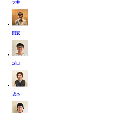
大井
岡安
坂口
坂本