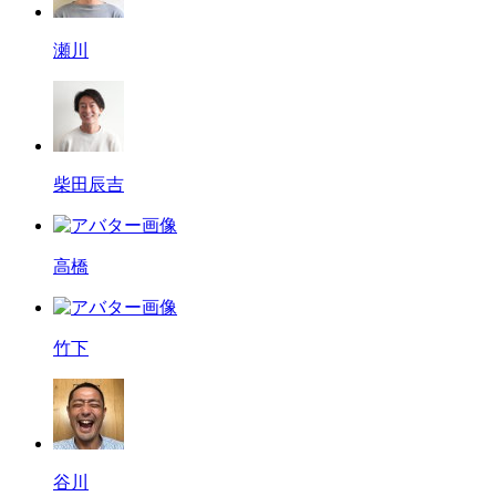
瀬川
柴田辰吉
高橋
竹下
谷川