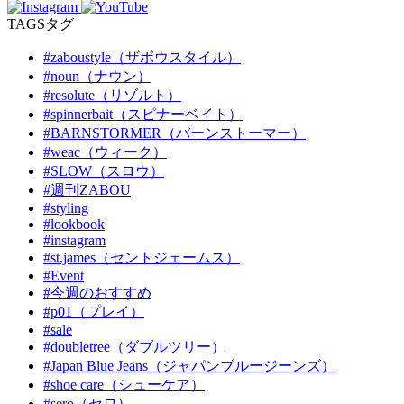
TAGS
タグ
#zaboustyle（ザボウスタイル）
#noun（ナウン）
#resolute（リゾルト）
#spinnerbait（スピナーベイト）
#BARNSTORMER（バーンストーマー）
#weac（ウィーク）
#SLOW（スロウ）
#週刊ZABOU
#styling
#lookbook
#instagram
#st.james（セントジェームス）
#Event
#今週のおすすめ
#p01（プレイ）
#sale
#doubletree（ダブルツリー）
#Japan Blue Jeans（ジャパンブルージーンズ）
#shoe care（シューケア）
#sero（セロ）