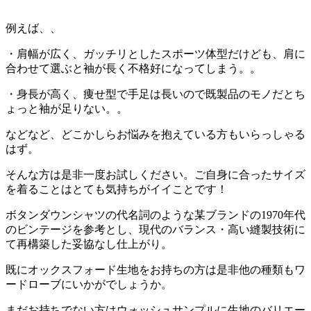
例えば、、
・肩幅が広く、ガッチリとしたスポーツ体型だけども、肩に
合わせて選ぶと袖が長く不格好になってしまう。。
・身長が高く、痩せ型で手足は長いので既製品のモノだとち
ょっと袖が足りない。。
などなど、どこかしらお悩みを抱えている方もいらっしゃる
はず。
そんな方は是非一度お試しください。ご自身に合ったサイズ
を着ることはとても気持ちがイイことです！
ボタンダウンシャツの代名詞のような某ブランドの1970年代
のビンテージを参考とし、現代のバランス・高い縫製技術に
て再構築した妥協なし仕上がり。
既にオックスフォード生地をお持ちの方は是非他の種類もワ
ードローブにいかがでしょうか。
まだお持ちでない方はウォッシュサンプルに生地のバリエー