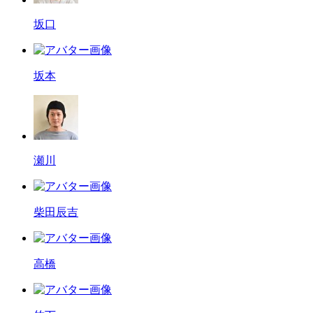
坂口
坂本
瀬川
柴田辰吉
高橋