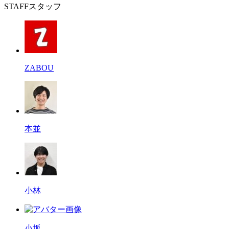
STAFF
スタッフ
ZABOU
本並
小林
小坂