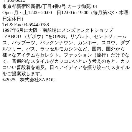
〒160-0022
東京都新宿区新宿2丁目4番2号 カーサ御苑101
Open 月～土12:00~20:00 日12:00 to 19:00（毎月第3水・木曜
日定休日）
Tel & Fax 03-5944-0788
1997年6月に大阪・南船場にメンズセレクトショップ
”ZABOU （ザボウ）“をOPEN。リゾルト、セントジェーム
ス、パラブーツ、バッグンナウン、ガンホー、スロウ、ダブ
ルツリー、バス、ラッセルモカシンなど、国内、国外から
様々なアイテムをセレクト。ファッション（流行）だけでな
く、普遍的なスタイルがカッコいいという考えのもと、カッ
コいい普段着を追及。日々アイディアを振り絞ってスタイル
をご提案致します。
©2025 株式会社ZABOU