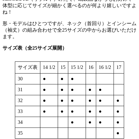
体型に応じてサイズが細かく選べるのが何より嬉しいですよ
ね！
形・モデルはひとつですが、ネック（首回り）とインシーム
（袖丈）の組み合わせで全25サイズの中からお選びいただけ
ます。
サイズ表（全25サイズ展開）
サイズ表
14 1/2
15
15 1/2
16
16 1/2
17
30
●
●
●
31
●
●
●
●
●
32
●
●
●
●
●
●
33
●
●
●
●
●
●
34
●
●
●
●
35
●