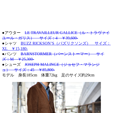
●アウター
LE TRAVAILLEUR GALLICE（ル・トラヴァイ
ユール・ガリス） サイズ：4 ￥39,600-
●シャツ
BUZZ RICKSON’S（バズリクソンズ） サイズ：
XL ￥15,180-
●パンツ
BARNSTORMER（バーンストーマー） サイ
ズ：M ￥25,300-
●シューズ
JOSEPH MALINGE（ジョセフ・マランジ
ュ） サイズ：45 ￥85,800-
モデル 身長185cm 体重72kg 足のサイズ約29cm