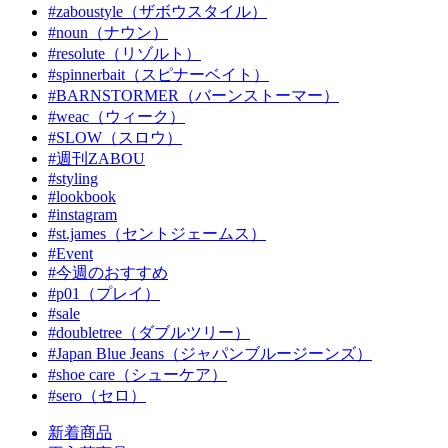
#zaboustyle（ザボウスタイル）
#noun（ナウン）
#resolute（リゾルト）
#spinnerbait（スピナーベイト）
#BARNSTORMER（バーンストーマー）
#weac（ウィーク）
#SLOW（スロウ）
#週刊ZABOU
#styling
#lookbook
#instagram
#st.james（セントジェームス）
#Event
#今週のおすすめ
#p01（プレイ）
#sale
#doubletree（ダブルツリー）
#Japan Blue Jeans（ジャパンブルージーンズ）
#shoe care（シューケア）
#sero（セロ）
新着商品