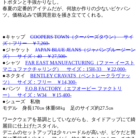
トボタンと手抜かりなし。
春夏の定番的アイテムだが、何故か作りの少ないピケパン
ツ。価格込みで購買意欲を掻き立ててくれる。
●キャップ
COOPERS TOWN（クーパーズタウン） サイ
ズ：フリー ￥7,260-
●ジャケット
JAPAN BLUE JEANS（ジャパンブルージーン
ズ） サイズ：40 ￥27,500-
●シャツ
FAR EAST MANUFACTURING（ファー イースト
マニュファクチャリング） サイズ：15H-33 ￥22,000-
●ネクタイ
BENTLEY CRAVATS（ベントレークラヴァッ
ツ） サイズ：フリー ￥14,300-
●パンツ
F.O.B FACTORY（エフオービー ファクトリ
ー） サイズ：W34 ￥15,400-
●シューズ 私物
モデル 身長170㎝ 体重68㎏ 足のサイズ約27.5㎝
ワークウェアを基調としていながらも、タイドアップにて綺
麗目に仕上げたスタイル。
デニムのセットアップは少々ハードルが高いが、ピケだと簡