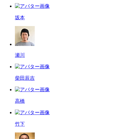
坂本
瀬川
柴田辰吉
高橋
竹下