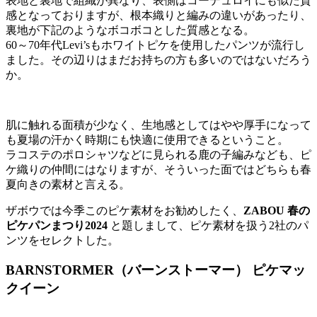
表地と裏地で組織が異なり、表側はコーデュロイにも似た質
感となっておりますが、根本織りと編みの違いがあったり、
裏地が下記のようなボコボコとした質感となる。
60～70年代Levi’sもホワイトピケを使用したパンツが流行し
ました。その辺りはまだお持ちの方も多いのではないだろう
か。
肌に触れる面積が少なく、生地感としてはやや厚手になって
も夏場の汗かく時期にも快適に使用できるということ。
ラコステのポロシャツなどに見られる鹿の子編みなども、ピ
ケ織りの仲間にはなりますが、そういった面ではどちらも春
夏向きの素材と言える。
ザボウでは今季このピケ素材をお勧めしたく、
ZABOU 春の
ピケパンまつり2024
と題しまして、ピケ素材を扱う2社のパ
ンツをセレクトした。
BARNSTORMER（バーンストーマー） ピケマッ
クイーン