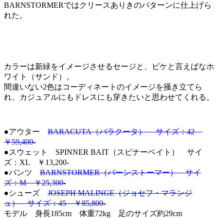
BARNSTORMERではクリースありきのパターンに仕上げら
れた。
カラーは新緑をイメージさせるセージと、ピケと言えばなホ
ワイト（サンド）。
間違いない2色はコーディネートのイメージを掻き立てら
れ、カジュアルにもドレスにも穿きたいと思わせてくれる。
●アウター
BARACUTA（バラクータ） サイズ：42
￥59,400-
●スウェット SPINNER BAIT（スピナーベイト） サイ
ズ：XL ￥13,200-
●パンツ
BARNSTORMER（バーンストーマー） サイ
ズ：M ￥25,300-
●シューズ
JOSEPH MALINGE（ジョセフ・マランジ
ュ） サイズ：45 ￥85,800-
モデル 身長185cm 体重72kg 足のサイズ約29cm