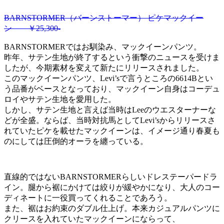
BARNSTORMER（バーンストーマー） ピケマックイー
ン ￥25,300-
BARNSTORMERではお馴染み、マックイーンパンツ。
昨年、サテン生地が終了するという衝撃のニュースを受けま
したが、今期素材を変えて新たにリリースされました。
このマックイーンパンツ、Levi’sで言うところの6614Bとい
う品番がベースとなっており、マックイーン自身はコーデュ
ロイやサテン生地を愛用した。
しかし、サテン生地と言えば当時はLeeのウエスターナーな
どが全盛。ならば、当時対抗馬としてLevi’sからリリースさ
れていたピケを載せたマックイーンは、イメージ通り春夏も
のにしては圧倒的オーラを纏っている。
直線的ではないBARNSTORMERらしいドレステーパードラ
イン。腿から裾にかけては絞りが緩やかになり、大人のコー
ディネートに一役買ってくれることであろう。
また、裾はお約束のダブル仕上げ。本来カジュアルパンツに
クリースを入れていたマックイーンにならって、