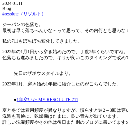
2024.01.11
Blog
#resolute（リゾルト）
ジーパンの色落ち。
最初は早く落ちへんかな～って思って、その内何とも思わな
私の711もぼちぼち変化してきました。
2022年の1月1日から穿き始めたので、丁度2年くらいですね。
色落ちも進みましたので、キリが良いこのタイミングで改め
先日のザボウスタイルより。
2023年1月、穿き始め1年後に紹介したのがこちらでした。
●
1年穿いた MY RESOLUTE 711
夏と冬では着用頻度が異なりますが、慣らすと週2～3回は穿い
洗濯も普通に、乾燥機はたまに。良い青みが出ています。
詳しい洗濯頻度やその他は後日また別のブログに書いてます