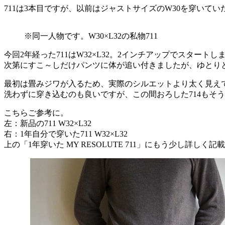
711は3本目ですが、以前はジャストサイズのW30を穿いてい
※同一人物です。W30×L32の私物711
今回2年経った711はW32×L32。2インチアップでスタートし
次第にすこ～しだけパンツに体が追い付きましたが、ゆとりと
最初は畳みジワが入るため、実際のシルエットより太く見え
洗わずに穿き込むのも良いですが、この間おろした714もそ
こちらご参考に。
左：新品の711 W32×L32
右：1年自分で穿いた711 W32×L32
上の「1年穿いた MY RESOLUTE 711」にもう少し詳しく