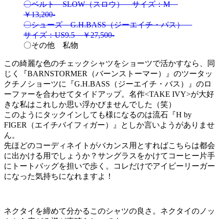
〇ベルト SLOW（スロウ） サイズ：M
￥13,200-
〇シューズ G.H.BASS（ジーエイチ・バス）
サイズ：US9.5 ￥27,500-
〇その他 私物
この綺麗な色のチェックシャツをショーツで活かすなら、同
じく『BARNSTORMER（バーンストーマー）』のツータッ
クチノショーツに『G.H.BASS（ジーエイチ・バス）』のロ
ーファーを合わせてタイドアップ。名作<TAKE IVY>が大好
きな私はこれしか思い浮かびませんでした（笑）
このようにタックインしても様になるのは流石『H by
FIGER（エイチバイフィガー）』としか言いようがありませ
ん。
先ほどのコーディネイトがバカンス用とすればこちらは都会
に出かける用でしょうか？サングラスをかけてコーヒー片手
にトートバッグを担いで歩く。コレだけでアイビーリーガー
になった気持ちになれますよ！
ネクタイを締めて分かるこのシャツの良さ。ネクタイのノッ