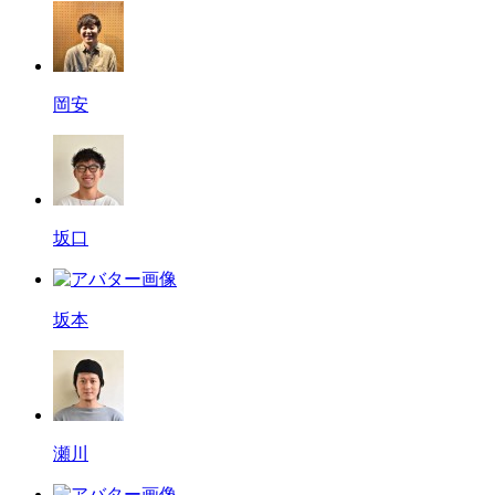
岡安
坂口
坂本
瀬川