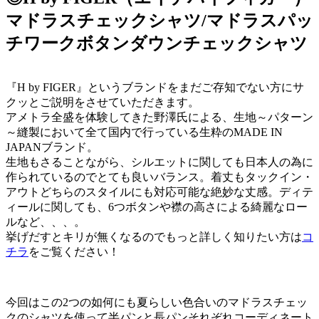
マドラスチェックシャツ/マドラスパッ
チワークボタンダウンチェックシャツ
『H by FIGER』というブランドをまだご存知でない方にサ
クッとご説明をさせていただきます。
アメトラ全盛を体験してきた野澤氏による、生地～パターン
～縫製において全て国内で行っている生粋のMADE IN
JAPANブランド。
生地もさることながら、シルエットに関しても日本人の為に
作られているのでとても良いバランス。着丈もタックイン・
アウトどちらのスタイルにも対応可能な絶妙な丈感。ディテ
ィールに関しても、6つボタンや襟の高さによる綺麗なロー
ルなど、、、。
挙げだすとキリが無くなるのでもっと詳しく知りたい方は
コ
チラ
をご覧ください！
今回はこの2つの如何にも夏らしい色合いのマドラスチェッ
クのシャツを使って半パンと長パンそれぞれコーディネート