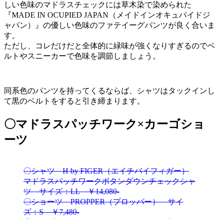
しい色味のマドラスチェックには草木染で染められた
『MADE IN OCUPIED JAPAN（メイドインオキュパイドジ
ャパン）』の優しい色味のファテイーグパンツが良く合いま
す。
ただし、コレだけだと全体的に緑味が強くなりすぎるのでベ
ルトやスニーカーで色味を調節しましょう。
同系色のパンツを持ってくるならば、シャツはタックインし
て黒のベルトをすると引き締まります。
〇マドラスパッチワーク×カーゴショ
ーツ
〇シャツ H by FIGER（エイチバイフィガー）
マドラスパッチワークボタンダウンチェックシャ
ツ サイズ：LL ￥14,080-
〇ショーツ PROPPER（プロッパー） サイ
ズ：S ￥7,480-