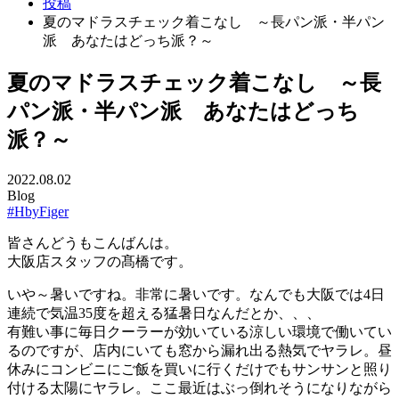
投稿
夏のマドラスチェック着こなし ～長パン派・半パン
派 あなたはどっち派？～
夏のマドラスチェック着こなし ～長
パン派・半パン派 あなたはどっち
派？～
2022.08.02
Blog
#HbyFiger
皆さんどうもこんばんは。
大阪店スタッフの髙橋です。
いや～暑いですね。非常に暑いです。なんでも大阪では4日
連続で気温35度を超える猛暑日なんだとか、、、
有難い事に毎日クーラーが効いている涼しい環境で働いてい
るのですが、店内にいても窓から漏れ出る熱気でヤラレ。昼
休みにコンビニにご飯を買いに行くだけでもサンサンと照り
付ける太陽にヤラレ。ここ最近はぶっ倒れそうになりながら