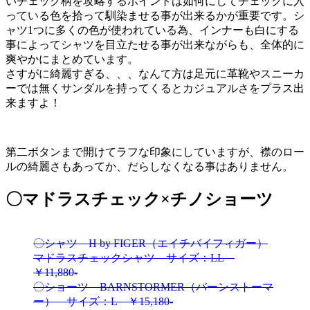
いチェック柄を攻略するポイントは如何にしてチェックに入
っている色を拾って馴染ませる事が出来るかが重要です。シ
ャツ1つに多くの色が使われている為、インナーも白にする
事によってシャツを目立たせる事が出来ながらも、全体的に
爽やかにまとめています。
さすがに綺麗すぎる、、、なんて方は足元に革靴やスニーカ
ーでは無くサンダルを持ってくるとカジュアルさをプラス出
来ますよ！
第二ボタンまで開けてラフな印象にしていますが、襟のロー
ルの綺麗さもあってか、だらしなくなる事はありません。
〇マドラスチェック×チノショーツ
〇シャツ H by FIGER（エイチバイフィガー）
マドラスチェックシャツ サイズ：LL
￥11,880-
〇ショーツ BARNSTORMER（バーンストーマ
ー） サイズ：L ￥15,180-