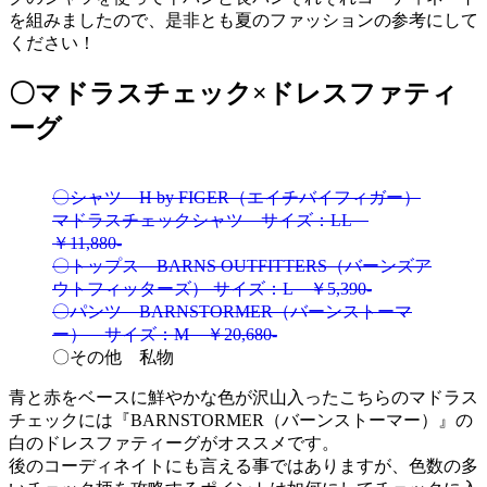
を組みましたので、是非とも夏のファッションの参考にして
ください！
〇マドラスチェック×ドレスファティ
ーグ
〇シャツ H by FIGER（エイチバイフィガー）
マドラスチェックシャツ サイズ：LL
￥11,880-
〇トップス BARNS OUTFITTERS（バーンズア
ウトフィッターズ） サイズ：L ￥5,390-
〇パンツ BARNSTORMER（バーンストーマ
ー） サイズ：M ￥20,680-
〇その他 私物
青と赤をベースに鮮やかな色が沢山入ったこちらのマドラス
チェックには『BARNSTORMER（バーンストーマー）』の
白のドレスファティーグがオススメです。
後のコーディネイトにも言える事ではありますが、色数の多