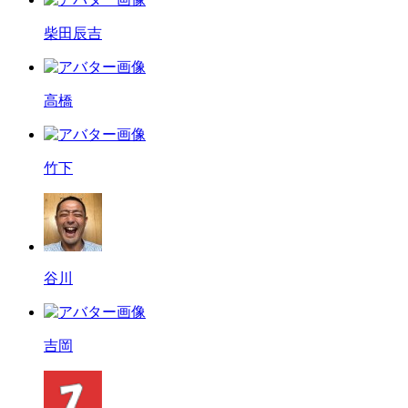
柴田辰吉
高橋
竹下
谷川
吉岡