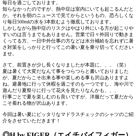
毎日を過ごしております。
知らなかったのですが、熱中症は室内にいても起こるんだと
か。それを朝のニュースで見てからというもの、恐ろしくな
り毎日500mlの水を3本飲むよう徹底しております。
しかしながら熱中症のリスクはやはり外にいる方が起こりや
すいのは言うまでもありません。営業で日々外回りで動きま
くってる方、一日中外仕事の方などは水分補給を忘れずに暑
さ対策をしっかりと行ってこの暑い夏を乗り切ってください
ませ。
さて、前置きが少し長くなりましたが本題に、、、（笑）
夏は暑くて大変だなんて事をつらつらと書いておりました
が、夏だからこそ出来る事や楽しめる事も沢山ありますよ
ね。避暑地に行って休暇を過ごすのも一つですし、海や川で
遊んだり夏祭りに行って花火を見たりなんかも、、、
行事ごとで夏を楽しむのも良いですが、洋服だって夏だから
こそ着れる物が沢山あります。
今回は暑い夏にピッタリなマドラスチェックのシャツのご紹
介をさせていただきます！
◎H by FIGER（エイチバイフィガー）