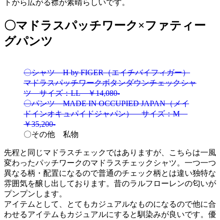
トから広がる襟が素晴らしいです。
〇マドラスパッチワーク×ファティー
グパンツ
〇シャツ H by FIGER（エイチバイフィガー）
マドラスパッチワークボタンダウンチェックシャ
ツ サイズ：LL ￥14,080-
〇パンツ MADE IN OCCUPIED JAPAN（メイ
ドインオキュパイドジャパン） サイズ：M
￥35,200-
〇その他 私物
先程と同じマドラスチェックではありますが、こちらは一風
変わったパッチワークのマドラスチェックシャツ。一つ一つ
異なる柄・配置になるので普通のチェック柄とは違い独特な
雰囲気を醸し出しております。昔のラルフローレンの匂いが
プンプンします。
アイテムとして、とてもカジュアルなものになるので他に合
わせるアイテムもカジュアルにすると馴染みが良いです。優