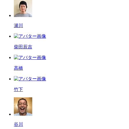
瀬川
柴田辰吉
高橋
竹下
谷川