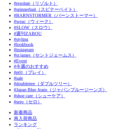
#resolute（リゾルト）
#spinnerbait（スピナーベイト）
#BARNSTORMER（バーンストーマー）
#weac（ウィーク）
#SLOW（スロウ）
#週刊ZABOU
#styling
#lookbook
#instagram
#st.james（セントジェームス）
#Event
#今週のおすすめ
#p01（プレイ）
#sale
#doubletree（ダブルツリー）
#Japan Blue Jeans（ジャパンブルージーンズ）
#shoe care（シューケア）
#sero（セロ）
新着商品
再入荷商品
ランキング