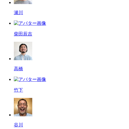
瀬川
柴田辰吉
高橋
竹下
谷川