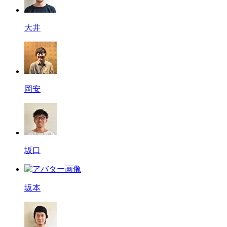
大井
岡安
坂口
坂本