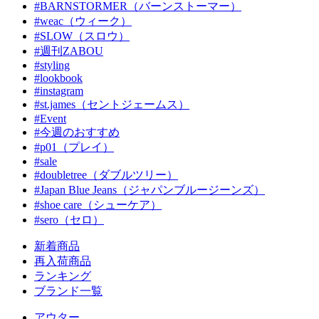
#BARNSTORMER（バーンストーマー）
#weac（ウィーク）
#SLOW（スロウ）
#週刊ZABOU
#styling
#lookbook
#instagram
#st.james（セントジェームス）
#Event
#今週のおすすめ
#p01（プレイ）
#sale
#doubletree（ダブルツリー）
#Japan Blue Jeans（ジャパンブルージーンズ）
#shoe care（シューケア）
#sero（セロ）
新着商品
再入荷商品
ランキング
ブランド一覧
アウター