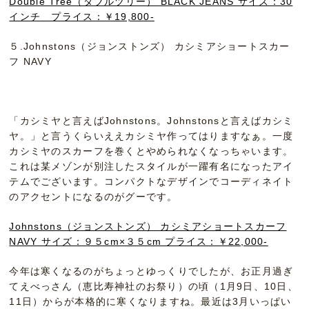
Double Tree（ダブルツリー） BLACK JEANS サイズ：30
インチ プライス：￥19,800-
５.Johnstons（ジョンストンズ） カシミアショートスカー
フ NAVY
「カシミヤと言えばJohnstons。Johnstonsと言えばカシミ
ヤ。」と言うくらいええカシミヤ作ってはりますなぁ。一度
カシミヤのスカーフを巻くとやめられなくなっちゃいます。
これは某メゾンが別注したスタイルが一躍有名になったアイ
テムでございます。コンパクトなデザインでコーディネイト
のアクセントになるのがグーです。
Johnstons（ジョンストンズ） カシミアショートスカーフ
NAVY サイズ：９５cm×３５cm プライス：￥22,000-
今年は寒くなるのがちょっとゆっくりでしたが、お正月過ぎ
てえべっさん（恵比寿神社のお祭り）の頃（1月9日、10日、
11日）からが本格的に寒くなりますね。最近は3月いっぱい