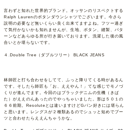
言わずと知れた世界的ブランド。オッサンのリスペクトする
Ralph Laurenのボタンダウンシャツでございます。今さら
説明の必要など無いくらい良く出来てますよね。フツー過ぎ
て気付かないかも知れませんが、生地、ボタン、縫製、パタ
ーンなどあらゆる所が行き届いております。洗濯した後の風
合いとか堪らないです。
４.Double Tree（ダブルツリー） BLACK JEANS
林師匠と打ち合わせをしてて、ふっと降りてくる時があるん
です。そしたら師匠も「お、ええやん！」てな感じでモノづ
くりが進んでます。今回のはブラックデニムの生機（きば
た）がええのんあったのでやっちゃいました。形は５０１の
６６前期。Resoluteとは違いますけどGパン好きには堪らん
と思います。レングスが２種類あるのでシュッと短めでブー
ツと合わせたらええんちゃうかな。