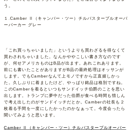
う。
１.Camber Ⅱ（キャンバー・ツー）チルバスタープルオーバ
ーパーカー グレー
「これ買っちゃいました」というよりも買わざるを得なくて
買わされちゃいました。なんかややこしい書き方なのです
が、何せアメリカものはB品が出ます。あれこれあります。
前にも書いたことがありますがB品の最終処理はオッサンが
します。でもCamberなんて上モノですから正直嬉しかっ
た。久しぶりに着ましたけど、やっぱり銘品は格別ですね。
このCamberを着るといつもサンドイッチ伯爵のことを思い
出します。トランプに夢中だった伯爵が食べる時間も惜しん
で考え出したのがサンドイッチだとか。Camberの社長も２
枚着る手間を一度にしたかったのかなぁって。今度会ったら
聞いてみようと思います。
Camber Ⅱ（キャンバー・ツー）チルバスタープルオーバー