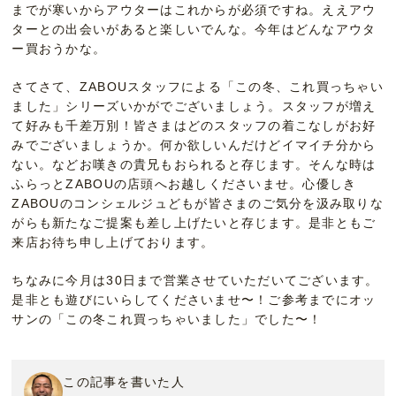
までが寒いからアウターはこれからが必須ですね。ええアウ
ターとの出会いがあると楽しいでんな。今年はどんなアウタ
ー買おうかな。
さてさて、ZABOUスタッフによる「この冬、これ買っちゃい
ました」シリーズいかがでございましょう。スタッフが増え
て好みも千差万別！皆さまはどのスタッフの着こなしがお好
みでございましょうか。何か欲しいんだけどイマイチ分から
ない。などお嘆きの貴兄もおられると存じます。そんな時は
ふらっとZABOUの店頭へお越しくださいませ。心優しき
ZABOUのコンシェルジュどもが皆さまのご気分を汲み取りな
がらも新たなご提案も差し上げたいと存じます。是非ともご
来店お待ち申し上げております。
ちなみに今月は30日まで営業させていただいてございます。
是非とも遊びにいらしてくださいませ〜！ご参考までにオッ
サンの「この冬これ買っちゃいました」でした〜！
この記事を書いた人