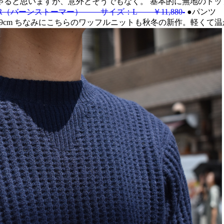
ると思いますが、意外とそうでもなく。 基本的に無地のトッ
MER（バーンストーマー） サイズ：L ￥11,880-
●パンツ
足約29cm ちなみにこちらのワッフルニットも秋冬の新作。軽く