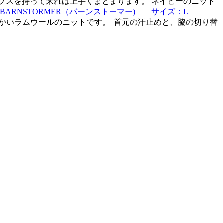
プスを持って来れば上手くまとまります。 ネイビーのニット
BARNSTORMER（バーンストーマー) サイズ：L
て温かいラムウールのニットです。
首元の汗止めと、脇の切り替