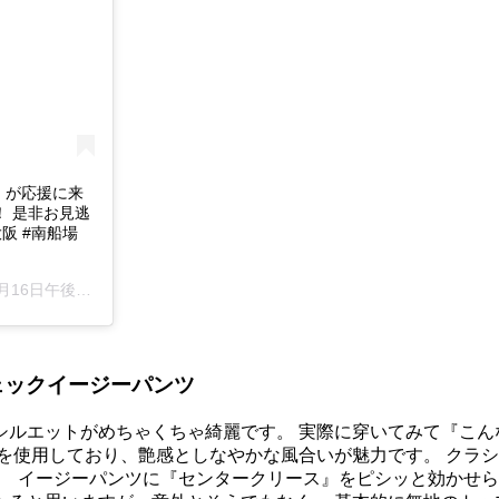
）が応援に来
！ 是非お見逃
#大阪 #南船場
日午後9時00分PDT
チェックイージーパンツ
シルエットがめちゃくちゃ綺麗です。 実際に穿いてみて『こん
ルを使用しており、艶感としなやかな風合いが魅力です。 クラ
。
イージーパンツに『センタークリース』をピシッと効かせられ