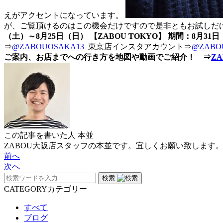
えがアクセントになっています。
が、ご覧頂けるのはこの機会だけですので是非ともお試しだ
（土）～8月25日（日） 【ZABOU TOKYO】 期間：8月31
⇒
@ZABOUOSAKA13
東京店インスタアカウント⇒
@ZABO
ご案内、お店までへの行き方を地図や動画でご紹介！ ⇒
Z
この記事を書いた人
本並
ZABOU大阪店スタッフの本並です。宜しくお願い致します
前へ
次へ
検索
CATEGORY
カテゴリー
すべて
ブログ