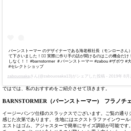
バーンストーマー のデザイナーである海老根社長（モンローさん
て下さいました！🙆‍♂️ 実際に作り手の話が聞けるのはこの機会だけ
しなく！！ #barnstormer ＃バーンストーマー #zabou #ザボウ 
#セレクトショップ
zabouosaka
さん(@zabouosaka13)がシェアした投稿 -
2019年 8月月16
ではでは、私のおすすめをご紹介させて頂きます。
BARNSTORMER（バーンストーマー) フラノ
イージーパンツ仕様のスラックスでございます。ご覧の通り
感じた次第であります。 生地にはエクストラファインウー
エストはゴム、アジャスターで簡単にサイズ調節が可能です