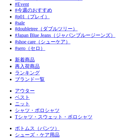
#Event
#今週のおすすめ
#p01（プレイ）
#sale
#doubletree（ダブルツリー）
#Japan Blue Jeans（ジャパンブルージーンズ）
#shoe care（シューケア）
#sero（セロ）
新着商品
再入荷商品
ランキング
ブランド一覧
アウター
ベスト
ニット
シャツ・ポロシャツ
Tシャツ・スウェット・ポロシャツ
ボトムス（パンツ）
シューズ・ケア用品