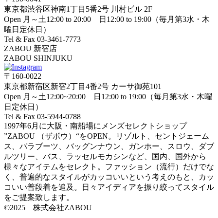
東京都渋谷区神南1丁目5番2号 川村ビル 2F
Open 月～土12:00 to 20:00 日12:00 to 19:00（毎月第3水・木
曜日定休日）
Tel & Fax 03-3461-7773
ZABOU 新宿店
ZABOU SHINJUKU
〒160-0022
東京都新宿区新宿2丁目4番2号 カーサ御苑101
Open 月～土12:00~20:00 日12:00 to 19:00（毎月第3水・木曜
日定休日）
Tel & Fax 03-5944-0788
1997年6月に大阪・南船場にメンズセレクトショップ
”ZABOU （ザボウ）“をOPEN。リゾルト、セントジェーム
ス、パラブーツ、バッグンナウン、ガンホー、スロウ、ダブ
ルツリー、バス、ラッセルモカシンなど、国内、国外から
様々なアイテムをセレクト。ファッション（流行）だけでな
く、普遍的なスタイルがカッコいいという考えのもと、カッ
コいい普段着を追及。日々アイディアを振り絞ってスタイル
をご提案致します。
©2025 株式会社ZABOU