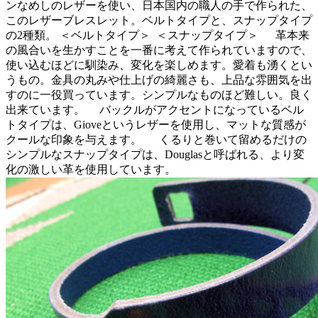
ンなめしのレザーを使い、日本国内の職人の手で作られた、
このレザーブレスレット。ベルトタイプと、スナップタイプ
の2種類。 ＜ベルトタイプ＞
＜スナップタイプ＞
革本来
の風合いを生かすことを一番に考えて作られていますので、
使い込むほどに馴染み、変化を楽しめます。愛着も湧くとい
うもの。金具の丸みや仕上げの綺麗さも、上品な雰囲気を出
すのに一役買っています。シンプルなものほど難しい。良く
出来ています。 バックルがアクセントになっているベル
トタイプは、Gioveというレザーを使用し、マットな質感が
クールな印象を与えます。
くるりと巻いて留めるだけの
シンプルなスナップタイプは、Douglasと呼ばれる、より変
化の激しい革を使用しています。