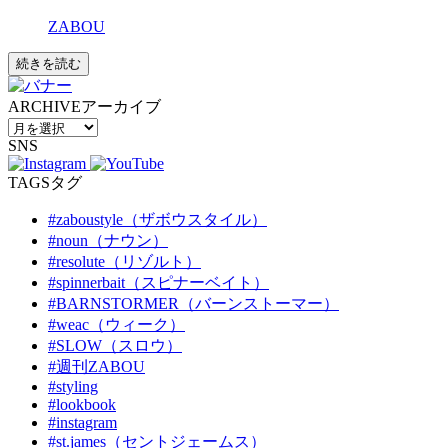
ZABOU
続きを読む
ARCHIVE
アーカイブ
SNS
TAGS
タグ
#zaboustyle（ザボウスタイル）
#noun（ナウン）
#resolute（リゾルト）
#spinnerbait（スピナーベイト）
#BARNSTORMER（バーンストーマー）
#weac（ウィーク）
#SLOW（スロウ）
#週刊ZABOU
#styling
#lookbook
#instagram
#st.james（セントジェームス）