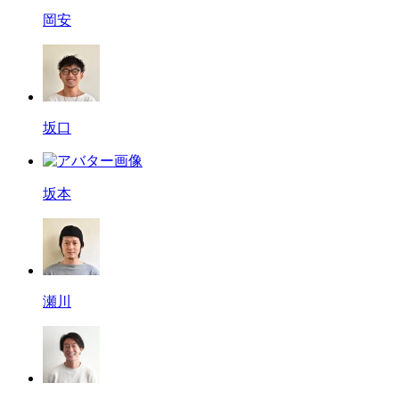
岡安
坂口
坂本
瀬川