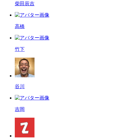
柴田辰吉
高橋
竹下
谷川
吉岡