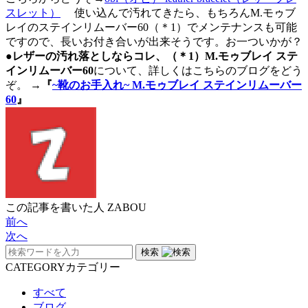
スレット）
使い込んで汚れてきたら、もちろんM.モゥブ
レイのステインリムーバー60（＊1）でメンテナンスも可能
ですので、長いお付き合いが出来そうです。お一ついかが？
●レザーの汚れ落としならコレ、（＊1）M.モゥブレイ ステ
インリムーバー60
について、詳しくはこちらのブログをどう
ぞ。
→『
~靴のお手入れ~ M.モゥブレイ ステインリムーバー
60
』
この記事を書いた人
ZABOU
前へ
次へ
検索
CATEGORY
カテゴリー
すべて
ブログ