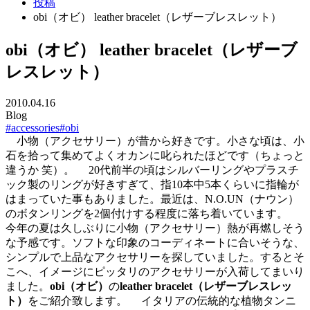
投稿
obi（オビ） leather bracelet（レザーブレスレット）
obi（オビ） leather bracelet（レザーブ
レスレット）
2010.04.16
Blog
#accessories
#obi
小物（アクセサリー）が昔から好きです。小さな頃は、小
石を拾って集めてよくオカンに叱られたほどです（ちょっと
違うか 笑）。 20代前半の頃はシルバーリングやプラスチ
ック製のリングが好きすぎて、指10本中5本くらいに指輪が
はまっていた事もありました。最近は、N.O.UN（ナウン）
のボタンリングを2個付けする程度に落ち着いています。
今年の夏は久しぶりに小物（アクセサリー）熱が再燃しそう
な予感です。ソフトな印象のコーディネートに合いそうな、
シンプルで上品なアクセサリーを探していました。するとそ
こへ、イメージにピッタリのアクセサリーが入荷してまいり
ました。
obi（オビ）
の
leather bracelet（レザーブレスレッ
ト）
をご紹介致します。 イタリアの伝統的な植物タンニ