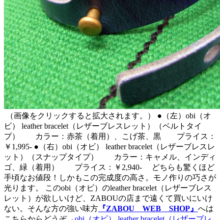
（画像をクリックすると拡大されます。） ●（左）obi（オ
ビ） leather bracelet（レザーブレスレット）（ベルトタイ
プ） カラー：赤茶（着用）、こげ茶、黒 プライス：
￥1,995- ●（右）obi（オビ） leather bracelet（レザーブレスレ
ット）（スナップタイプ） カラー：キャメル、インディ
ゴ、緑（着用） プライス：￥2,940- どちらも驚くほど
手頃なお値段！しかもこの完成度の高さ。モノ作りの巧さが
光ります。 このobi（オビ）のleather bracelet（レザーブレス
レット）が欲しいけど、ZABOUの店まで遠くて買いにいけ
ない。そんな方の強い味方
『ZABOU WEB SHOP』
へは
こちらからどうぞ→
obi（オビ） leather bracelet（レザーブレ