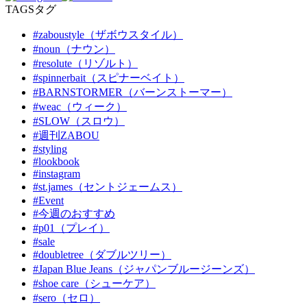
TAGS
タグ
#zaboustyle（ザボウスタイル）
#noun（ナウン）
#resolute（リゾルト）
#spinnerbait（スピナーベイト）
#BARNSTORMER（バーンストーマー）
#weac（ウィーク）
#SLOW（スロウ）
#週刊ZABOU
#styling
#lookbook
#instagram
#st.james（セントジェームス）
#Event
#今週のおすすめ
#p01（プレイ）
#sale
#doubletree（ダブルツリー）
#Japan Blue Jeans（ジャパンブルージーンズ）
#shoe care（シューケア）
#sero（セロ）