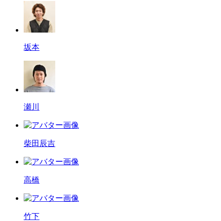
坂本
瀬川
柴田辰吉
高橋
竹下