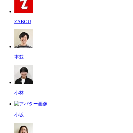
ZABOU
本並
小林
小坂