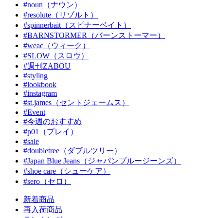
#noun（ナウン）
#resolute（リゾルト）
#spinnerbait（スピナーベイト）
#BARNSTORMER（バーンストーマー）
#weac（ウィーク）
#SLOW（スロウ）
#週刊ZABOU
#styling
#lookbook
#instagram
#st.james（セントジェームス）
#Event
#今週のおすすめ
#p01（プレイ）
#sale
#doubletree（ダブルツリー）
#Japan Blue Jeans（ジャパンブルージーンズ）
#shoe care（シューケア）
#sero（セロ）
新着商品
再入荷商品