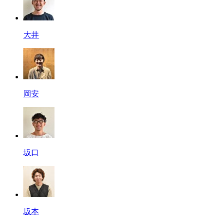
大井
岡安
坂口
坂本