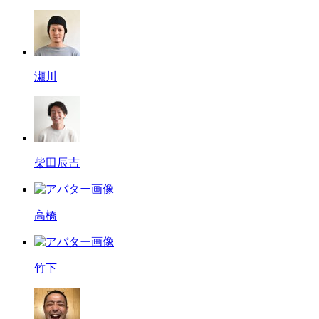
瀬川
柴田辰吉
高橋
竹下