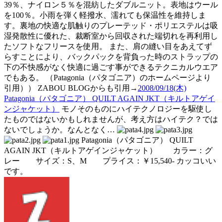
39％、ナイロン５％を混紡したダブルニット。表地はウール
を100％。小雨を弾く軽撥水、濡れても保温性を維持しま
す。裏地の快適な肌触りのプレーテッド・ポリエステルは吸
湿発散性に優れた、裁断室から回収された端切れを再利用し
たソフトなフリースを使用。 また、肩の縫い目をあえてず
らすことにより、バックパックを背負った時のストラップの
下の不快感がなく快適に過ごす事ができるテクニカルウエア
でもある。 （Patagonia（パタゴニア）のホームページより
引用）） ZABOU BLOGからも引用→
2008/09/18(木)
Patagonia（パタゴニア） QUILT AGAIN JKT（キルトアゲイ
ンジャケット）
モノそのものにハイテクノロジーを駆使し
たものではないかもしれませんが、考え方はハイテク？では
ないでしょうか。なんとなく…
Patagonia（パタゴニア） QUILT
AGAIN JKT（キルトアゲインジャケット） カラー：グ
レー サイズ：S、M プライス：￥15,540- カッコいい
です。