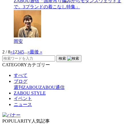
ZABOU通信「国産吊り編みからモダンスウェットま
で。3ブランドの着こなし特集」
岡安
2 / 8
«
1
2
3
4
5
...
»
最後 »
検索
CATEGORY
カテゴリー
すべて
ブログ
週刊ZABOU
ZABOU通信
ZABOU STYLE
イベント
ニュース
POPULARITY
人気記事