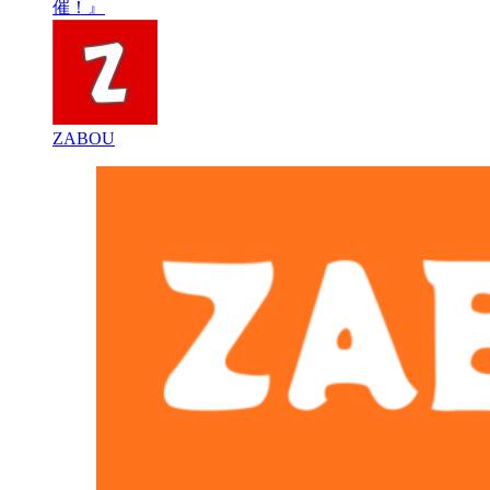
催！』
ZABOU