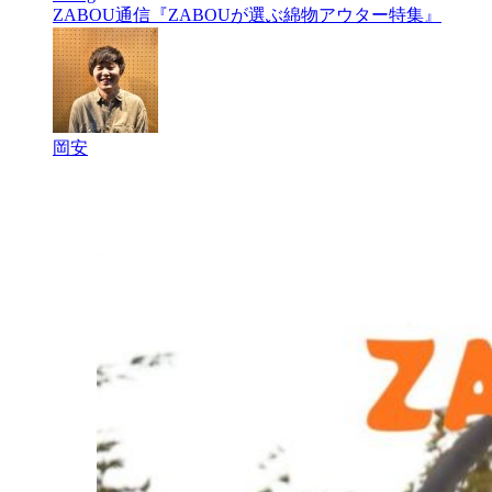
ZABOU通信『ZABOUが選ぶ綿物アウター特集』
岡安