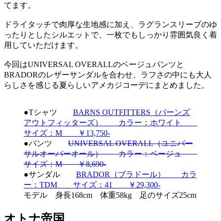
てます。
ドライタッチで肉厚な生地感に加え、ラグランスリーブのゆ
ったりとしたシルエットで、一枚でもしっかり雰囲気良く着
用していただけます。
今回はUNIVERSAL OVERALLのベージュパンツと
BRADORのレザーサンダルを合わせ、ラフさの中にも大人
らしさを感じる夏らしいアメカジコーデにまとめました。
●Tシャツ
BARNS OUTFITTERS（バーンズ
アウトフィッターズ） カラー：ホワイト
サイズ：M ￥13,750-
●パンツ
UNIVERSAL OVERALL（ユニバー
サルオーバーオール） カラー：ベージュ
サイズ：M ￥8,690-
●サンダル
BRADOR（ブラドール） カラ
ー：TDM サイズ：41 ￥29,300-
モデル 身長168cm 体重58kg 足のサイズ25cm
オトナ帝国