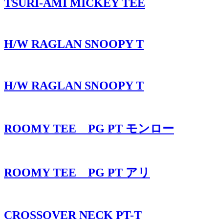
TSURI-AMI MICKEY TEE
H/W RAGLAN SNOOPY T
H/W RAGLAN SNOOPY T
ROOMY TEE PG PT モンロー
ROOMY TEE PG PT アリ
CROSSOVER NECK PT-T