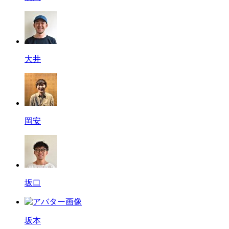
大井
岡安
坂口
坂本