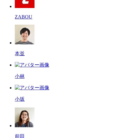
ZABOU
本並
小林
小坂
前田