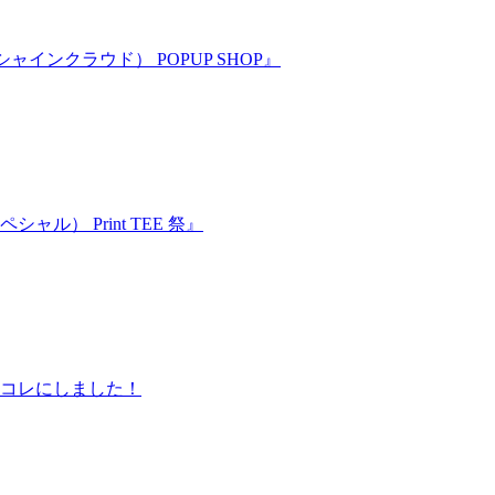
ャインクラウド） POPUP SHOP』
シャル） Print TEE 祭』
僕はコレにしました！