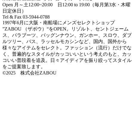
Open 月～土12:00~20:00 日12:00 to 19:00（毎月第3水・木曜
日定休日）
Tel & Fax 03-5944-0788
1997年6月に大阪・南船場にメンズセレクトショップ
”ZABOU （ザボウ）“をOPEN。リゾルト、セントジェーム
ス、パラブーツ、バッグンナウン、ガンホー、スロウ、ダブ
ルツリー、バス、ラッセルモカシンなど、国内、国外から
様々なアイテムをセレクト。ファッション（流行）だけでな
く、普遍的なスタイルがカッコいいという考えのもと、カッ
コいい普段着を追及。日々アイディアを振り絞ってスタイル
をご提案致します。
©2025 株式会社ZABOU