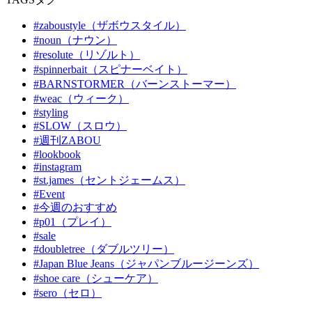
#zaboustyle（ザボウスタイル）
#noun（ナウン）
#resolute（リゾルト）
#spinnerbait（スピナーベイト）
#BARNSTORMER（バーンストーマー）
#weac（ウィーク）
#styling
#SLOW（スロウ）
#週刊ZABOU
#lookbook
#instagram
#st.james（セントジェームス）
#Event
#今週のおすすめ
#p01（プレイ）
#sale
#doubletree（ダブルツリー）
#Japan Blue Jeans（ジャパンブルージーンズ）
#shoe care（シューケア）
#sero（セロ）