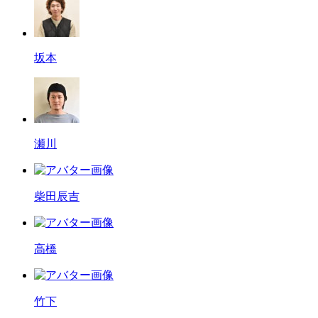
坂本
瀬川
柴田辰吉
高橋
竹下