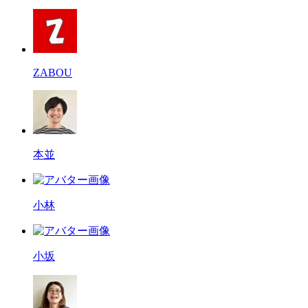
ZABOU
本並
小林
小坂