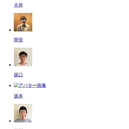
大井
岡安
坂口
坂本