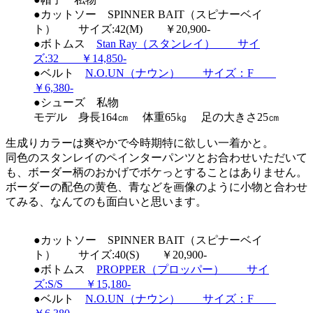
●カットソー SPINNER BAIT（スピナーベイ
ト） サイズ:42(M) ￥20,900-
●ボトムス
Stan Ray（スタンレイ） サイ
ズ:32 ￥14,850-
●ベルト
N.O.UN（ナウン） サイズ：F
￥6,380-
●シューズ 私物
モデル 身長164㎝ 体重65㎏ 足の大きさ25㎝
生成りカラーは爽やかで今時期特に欲しい一着かと。
同色のスタンレイのペインターパンツとお合わせいただいて
も、ボーダー柄のおかげでボケっとすることはありません。
ボーダーの配色の黄色、青などを画像のように小物と合わせ
てみる、なんてのも面白いと思います。
●カットソー SPINNER BAIT（スピナーベイ
ト） サイズ:40(S) ￥20,900-
●ボトムス
PROPPER（プロッパー） サイ
ズ:S/S ￥15,180-
●ベルト
N.O.UN（ナウン） サイズ：F