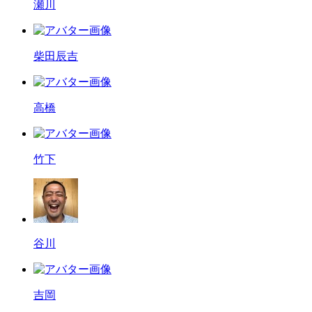
瀬川
柴田辰吉
高橋
竹下
谷川
吉岡