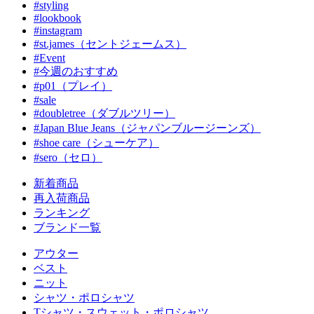
#styling
#lookbook
#instagram
#st.james（セントジェームス）
#Event
#今週のおすすめ
#p01（プレイ）
#sale
#doubletree（ダブルツリー）
#Japan Blue Jeans（ジャパンブルージーンズ）
#shoe care（シューケア）
#sero（セロ）
新着商品
再入荷商品
ランキング
ブランド一覧
アウター
ベスト
ニット
シャツ・ポロシャツ
Tシャツ・スウェット・ポロシャツ