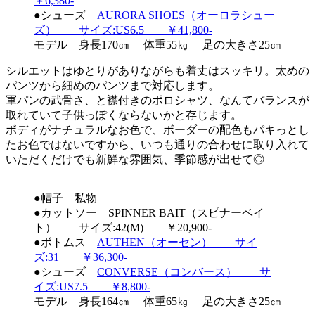
￥6,380-
●シューズ
AURORA SHOES（オーロラシュー
ズ） サイズ:US6.5 ￥41,800-
モデル 身長170㎝ 体重55㎏ 足の大きさ25㎝
シルエットはゆとりがありながらも着丈はスッキリ。太めの
パンツから細めのパンツまで対応します。
軍パンの武骨さ、と襟付きのポロシャツ、なんてバランスが
取れていて子供っぽくならないかと存じます。
ボディがナチュラルなお色で、ボーダーの配色もパキっとし
たお色ではないですから、いつも通りの合わせに取り入れて
いただくだけでも新鮮な雰囲気、季節感が出せて◎
●帽子 私物
●カットソー SPINNER BAIT（スピナーベイ
ト） サイズ:42(M) ￥20,900-
●ボトムス
AUTHEN（オーセン） サイ
ズ:31 ￥36,300-
●シューズ
CONVERSE（コンバース） サ
イズ:US7.5 ￥8,800-
モデル 身長164㎝ 体重65㎏ 足の大きさ25㎝