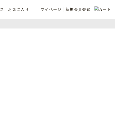
ス
お気に入り
マイページ
新規会員登録
ベスト
ニット
シューズ・ケア用品
ファッション小物
recommend and more
ranking and more