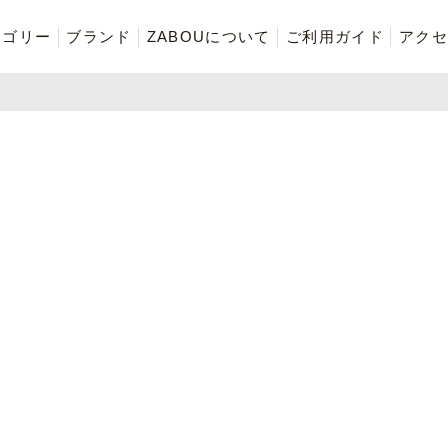
テゴリー
ブランド
ZABOUについて
ご利用ガイド
アクセ
再入荷商品
アウター
Tシャツ・スウェット・ポ
ボトムス（パンツ）
ロシャツ
ご奉仕品
ZABOU style
お気に入りに追加した商品