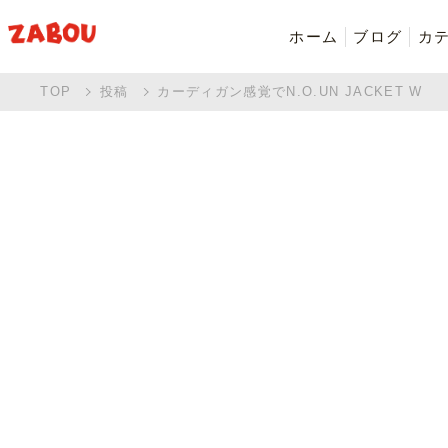
ホーム
ブログ
カ
TOP
投稿
カーディガン感覚でN.O.UN JACKET W
新着商品
シャツ・ポロシャツ
バッグ・ポーチ
Made in Japan