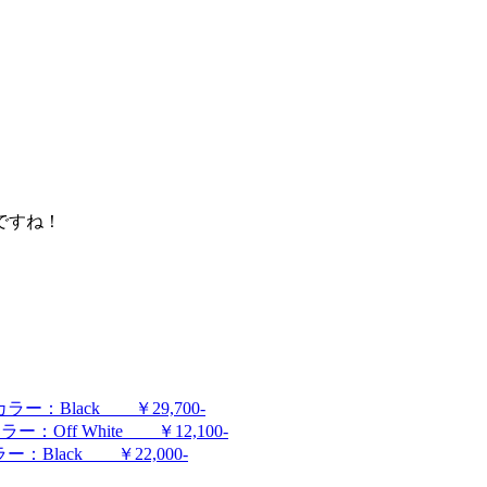
ですね！
：Black ￥29,700-
ff White ￥12,100-
Black ￥22,000-