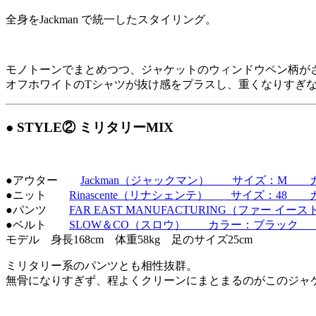
全身をJackman で統一したスタイリング。
モノトーンでまとめつつ、ジャケットのウィンドウペン柄が
オフホワイトのTシャツが抜け感をプラスし、重くなりすぎ
● STYLE② ミリタリーMIX
●アウター
Jackman（ジャックマン） サイズ：M カラー
●ニット
Rinascente（リナシェンテ） サイズ：48 カ
●パンツ
FAR EAST MANUFACTURING（ファー イ
●ベルト
SLOW＆CO（スロウ） カラー：ブラック サ
モデル 身長168cm 体重58kg 足のサイズ25cm
ミリタリー系のパンツとも相性抜群。
無骨になりすぎず、程よくクリーンにまとまるのがこのジャ