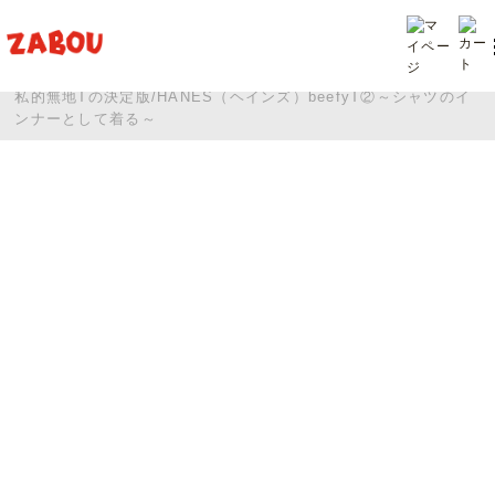
TOP
投稿
私的無地Tの決定版/HANES（ヘインズ）beefyT②～シャツのイ
ンナーとして着る～