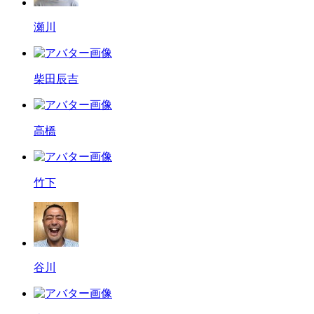
瀬川
柴田辰吉
高橋
竹下
谷川