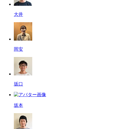
大井
岡安
坂口
坂本