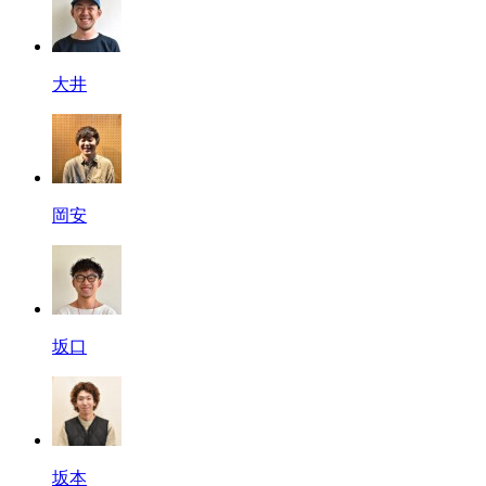
大井
岡安
坂口
坂本