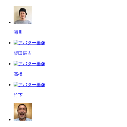
瀬川
柴田辰吉
高橋
竹下