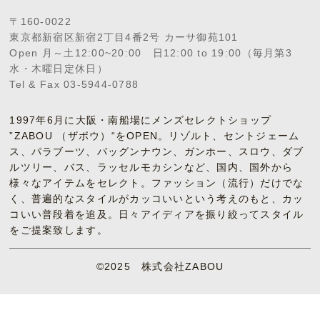
〒160-0022
東京都新宿区新宿2丁目4番2号 カーサ御苑101
Open 月～土12:00~20:00 日12:00 to 19:00（毎月第3
水・木曜日定休日）
Tel & Fax 03-5944-0788
1997年6月に大阪・南船場にメンズセレクトショップ
”ZABOU （ザボウ）“をOPEN。リゾルト、セントジェーム
ス、パラブーツ、バッグンナウン、ガンホー、スロウ、ダブ
ルツリー、バス、ラッセルモカシンなど、国内、国外から
様々なアイテムをセレクト。ファッション（流行）だけでな
く、普遍的なスタイルがカッコいいという考えのもと、カッ
コいい普段着を追及。日々アイディアを振り絞ってスタイル
をご提案致します。
©2025 株式会社ZABOU