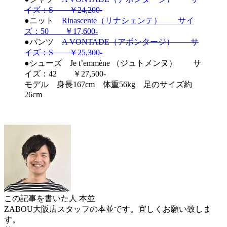
イズ：S ￥24,200-
●ニット
Rinascente（リナシェンテ） サイ
ズ：50 ￥17,600-
●パンツ
A VONTADE（アボンタージ） サ
イズ：S ￥25,300-
●シューズ Je t’emmène （ジュトメンヌ） サ
イズ：42 ￥27,500-
モデル 身長167cm 体重56kg 足のサイズ約
26cm
この記事を書いた人
本並
ZABOU大阪店スタッフの本並です。宜しくお願い致しま
す。