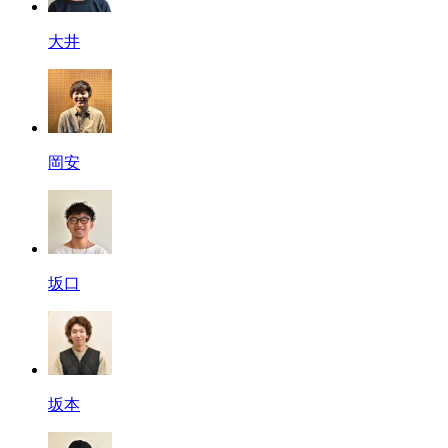
大井
岡安
坂口
坂本