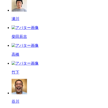
瀬川
柴田辰吉
高橋
竹下
谷川