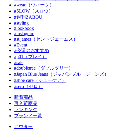
#weac（ウィーク）
#SLOW（スロウ）
#週刊ZABOU
#styling
#lookbook
#instagram
#st.james（セントジェームス）
#Event
#今週のおすすめ
#p01（プレイ）
#sale
#doubletree（ダブルツリー）
#Japan Blue Jeans（ジャパンブルージーンズ）
#shoe care（シューケア）
#sero（セロ）
新着商品
再入荷商品
ランキング
ブランド一覧
アウター