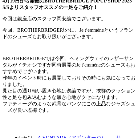
4月19日から開催のBROTHERBRIDGE POPUP SHOP 2025
S/Sよりスタッフオススメの一足をご紹介！
今回は銀座店のスタッフ岡安編でございます。
今回、BROTHERBRIDGE以外に、Je t’emmèneというブラン
ドのシューズもお取り扱いがございます。
BROTHERBRIDGEでは今回、ヘミングウェイのレザーサン
ダルがイチオシですが同時展開のJe t’emmèneのシューズもお
すすめでございます。
昨年のイベント時にも展開しておりその時にも気になってお
りました。
見た目の通り軽い履き心地は勿論ですが、抜群のクッション
性と足を包み込むような履き心地がクセになります。
ファティーグのような武骨なパンツにこの上品なジャズシュ
ーズが良い塩梅です。
●シャツ
A VONTADE（アボンタージ） サ