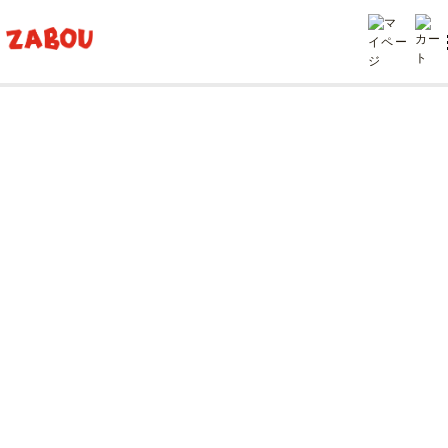
TOP
投稿
PROPPERとAURORA SHOES