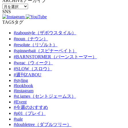
ARCHIVE
アーカイブ
SNS
TAGS
タグ
#zaboustyle（ザボウスタイル）
#noun（ナウン）
#resolute（リゾルト）
#spinnerbait（スピナーベイト）
#BARNSTORMER（バーンストーマー）
#weac（ウィーク）
#SLOW（スロウ）
#週刊ZABOU
#styling
#lookbook
#instagram
#st.james（セントジェームス）
#Event
#今週のおすすめ
#p01（プレイ）
#sale
#doubletree（ダブルツリー）