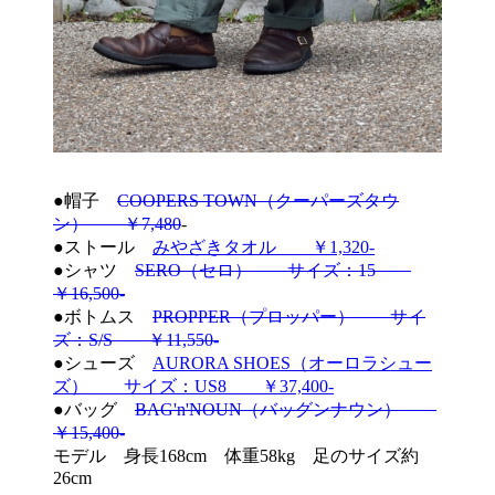
●帽子
COOPERS TOWN（クーパーズタウ
ン） ￥7,480
-
●ストール
みやざきタオル ￥1,320-
●シャツ
SERO（セロ） サイズ：15
￥16,500-
●ボトムス
PROPPER（プロッパー） サイ
ズ：S/S ￥11,550-
●シューズ
AURORA SHOES（オーロラシュー
ズ） サイズ：US8 ￥37,400-
●バッグ
BAG'n'NOUN（バッグンナウン）
￥15,400-
モデル 身長168cm 体重58kg 足のサイズ約
26cm