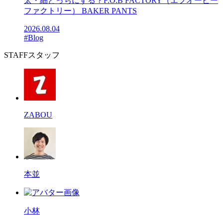
太・細どっちにする？F.O.B FACTORY（エフオービー
ファクトリー） BAKER PANTS
2026.08.04
#Blog
STAFF
スタッフ
ZABOU
本並
小林