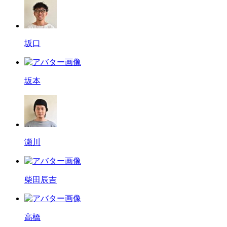
坂口
坂本
瀬川
柴田辰吉
高橋