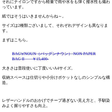
それにナイロンですから軽量で雨や水をも弾く撥水性も備わ
っています。
紙ではそうはいきませんからね～。
サイズは2種類ございまして、それぞれデザインも異なりま
す。
まずはこちら。
BAG'n'NOUN（バッグンナウン） NON PAPER
BAG II ￥15,400-
大きさは普段使いに丁度いいA4サイズ。
収納スペースは仕切りや小分けポケットなしのシンプルな構
造。
レザーハンドルのおかげでチープ過ぎない見え方と、手馴染
みよく握りやすさも向上。