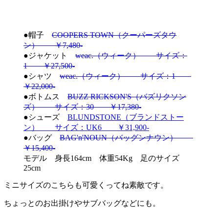
●帽子
COOPERS TOWN（クーパーズタウ
ン） ￥7,480-
●ジャケット
weac.（ウィーク） サイズ：
1 ￥27,500-
●シャツ
weac.（ウィーク） サイズ：1
￥22,000-
●ボトムス
BUZZ RICKSON'S（バズリクソン
ズ） サイズ：30 ￥17,380-
●シューズ
BLUNDSTONE（ブランドストー
ン） サイズ：UK6 ￥31,900-
●バッグ
BAG'n'NOUN（バッグンナウン）
￥15,400-
モデル 身長164cm 体重54Kg 足のサイズ
25cm
ミニサイズのこちらも可愛くってね素敵です。
ちょっとのお出掛けやサブバッグなどにも。