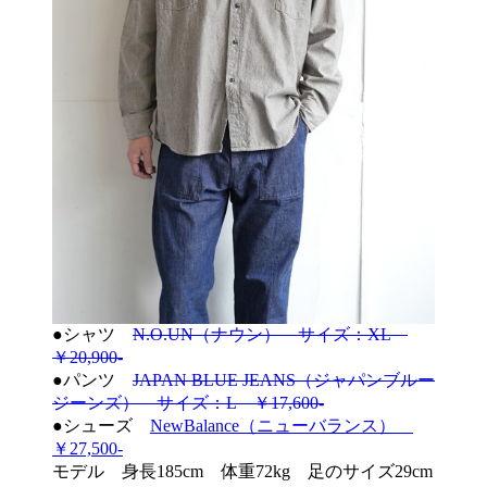
●シャツ
N.O.UN（ナウン） サイズ：XL
￥20,900-
●パンツ
JAPAN BLUE JEANS（ジャパンブルー
ジーンズ） サイズ：L ￥17,600-
●シューズ
NewBalance（ニューバランス）
￥27,500-
モデル 身長185cm 体重72kg 足のサイズ29cm