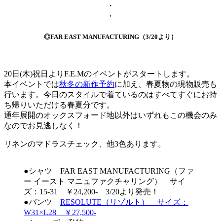
・
・
◎FAR EAST MANUFACTURING（3/20より）
20日(木)祝日よりF.E.Mのイベントがスタートします。
本イベントでは
秋冬の新作予約
に加え、春夏物の現物販売も
行います。今日のスタイルで着ているのはすべてすぐにお持
ち帰りいただける春夏分です。
通年展開のオックスフォード地以外はいずれもこの機会のみ
なのでお見逃しなく！
リネンのマドラスチェック、他3色あります。
●シャツ FAR EAST MANUFACTURING（ファ
ー イースト マニュファクチャリング） サイ
ズ：15-31 ￥24,200- 3/20より発売！
●パンツ
RESOLUTE（リゾルト） サイズ：
W31×L28 ￥27,500-