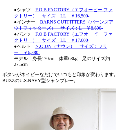
●シャツ
F.O.B FACTORY（エフオービー ファ
クトリー） サイズ：LL ￥16,500-
●インナー
BARNS OUTFITTERS（バーンズア
ウトフィッターズ） サイズ：L ￥8,690-
●パンツ
F.O.B FACTORY（エフオービー ファ
クトリー） サイズ：LL ￥17,600-
●ベルト
N.O.UN（ナウン） サイズ：フリ
ー ￥6,380-
モデル 身長170cm 体重68kg 足のサイズ約
27.5cm
ボタンがネイビーなだけでいつもと印象が変わります。
BUZZのU.S.NAVY型シャンブレー。