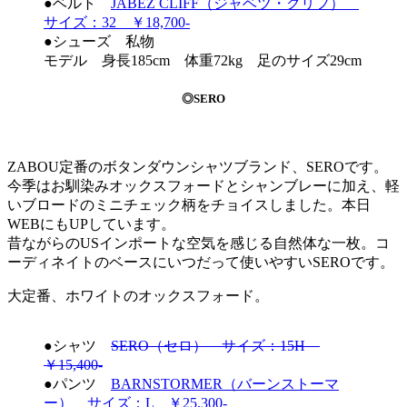
●ベルト
JABEZ CLIFF（ジャベツ・クリフ）
サイズ：32 ￥18,700-
●シューズ 私物
モデル 身長185cm 体重72kg 足のサイズ29cm
◎SERO
ZABOU定番のボタンダウンシャツブランド、SEROです。
今季はお馴染みオックスフォードとシャンブレーに加え、軽
いブロードのミニチェック柄をチョイスしました。本日
WEBにもUPしています。
昔ながらのUSインポートな空気を感じる自然体な一枚。コ
ーディネイトのベースにいつだって使いやすいSEROです。
大定番、ホワイトのオックスフォード。
●シャツ
SERO（セロ） サイズ：15H
￥15,400-
●パンツ
BARNSTORMER（バーンストーマ
ー） サイズ：L ￥25,300-