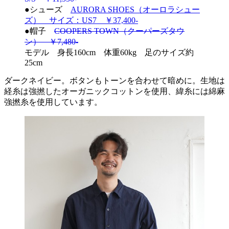
●シューズ
AURORA SHOES（オーロラシュー
ズ） サイズ：US7 ￥37,400-
●帽子
COOPERS TOWN（クーパーズタウ
ン） ￥7,480-
モデル 身長160cm 体重60kg 足のサイズ約
25cm
ダークネイビー。ボタンもトーンを合わせて暗めに。生地は
経糸は強撚したオーガニックコットンを使用、緯糸には綿麻
強撚糸を使用しています。