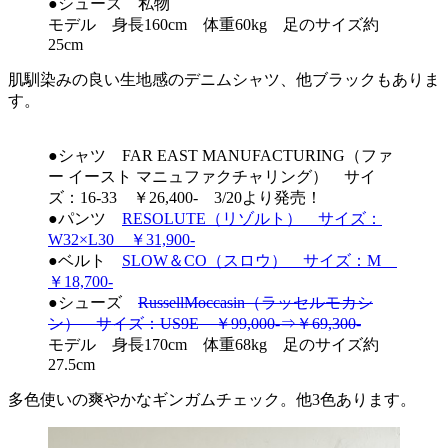
●シューズ 私物
モデル 身長160cm 体重60kg 足のサイズ約
25cm
肌馴染みの良い生地感のデニムシャツ、他ブラックもありま
す。
●シャツ FAR EAST MANUFACTURING（ファ
ー イースト マニュファクチャリング） サイ
ズ：16-33 ￥26,400- 3/20より発売！
●パンツ
RESOLUTE（リゾルト） サイズ：
W32×L30 ￥31,900-
●ベルト
SLOW＆CO（スロウ） サイズ：M
￥18,700-
●シューズ
RussellMoccasin（ラッセルモカシ
ン） サイズ：US9E
￥99,000-
⇒￥69,300-
モデル 身長170cm 体重68kg 足のサイズ約
27.5cm
多色使いの爽やかなギンガムチェック。他3色あります。