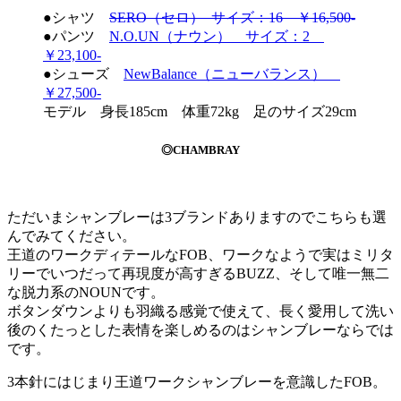
●シャツ
SERO（セロ） サイズ：16 ￥16,500-
●パンツ
N.O.UN（ナウン） サイズ：2
￥23,100-
●シューズ
NewBalance（ニューバランス）
￥27,500-
モデル 身長185cm 体重72kg 足のサイズ29cm
◎CHAMBRAY
ただいまシャンブレーは3ブランドありますのでこちらも選
んでみてください。
王道のワークディテールなFOB、ワークなようで実はミリタ
リーでいつだって再現度が高すぎるBUZZ、そして唯一無二
な脱力系のNOUNです。
ボタンダウンよりも羽織る感覚で使えて、長く愛用して洗い
後のくたっとした表情を楽しめるのはシャンブレーならでは
です。
3本針にはじまり王道ワークシャンブレーを意識したFOB。