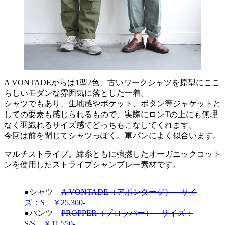
A VONTADEからは1型2色、古いワークシャツを原型にここ
らしいモダンな雰囲気に落とした一着。
シャツでもあり、生地感やポケット、ボタン等ジャケットと
しての要素も感じられるもので、実際にロンTの上にも無理
なく羽織れるサイズ感でどっちもこなしてくれます。
今回は前を閉じてシャツっぽく。軍パンによく似合います。
マルチストライプ。緯糸ともに強撚したオーガニックコット
ンを使用したストライプシャンブレー素材です。
●シャツ
A VONTADE（アボンタージ） サイ
ズ：S ￥25,300-
●パンツ
PROPPER（プロッパー） サイズ：
S/S ￥11,550-