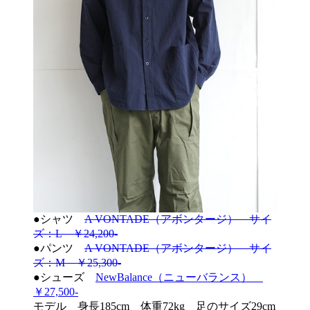
●シャツ
A VONTADE（アボンタージ） サイ
ズ：L ￥24,200-
●パンツ
A VONTADE（アボンタージ） サイ
ズ：M ￥25,300-
●シューズ
NewBalance（ニューバランス）
￥27,500-
モデル 身長185cm 体重72kg 足のサイズ29cm