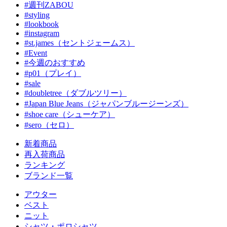
#週刊ZABOU
#styling
#lookbook
#instagram
#st.james（セントジェームス）
#Event
#今週のおすすめ
#p01（プレイ）
#sale
#doubletree（ダブルツリー）
#Japan Blue Jeans（ジャパンブルージーンズ）
#shoe care（シューケア）
#sero（セロ）
新着商品
再入荷商品
ランキング
ブランド一覧
アウター
ベスト
ニット
シャツ・ポロシャツ