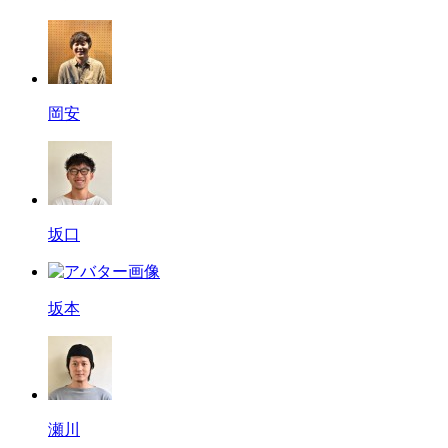
岡安
坂口
坂本
瀬川