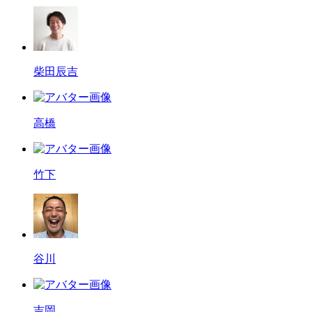
柴田辰吉
高橋
竹下
谷川
吉岡