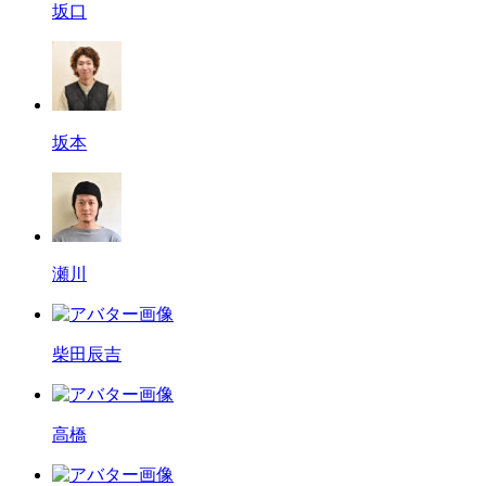
坂口
坂本
瀬川
柴田辰吉
高橋