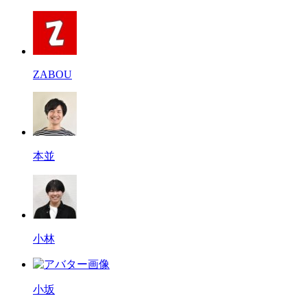
ZABOU
本並
小林
小坂