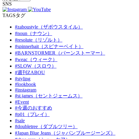
SNS
TAGS
タグ
#zaboustyle（ザボウスタイル）
#noun（ナウン）
#resolute（リゾルト）
#spinnerbait（スピナーベイト）
#BARNSTORMER（バーンストーマー）
#weac（ウィーク）
#SLOW（スロウ）
#週刊ZABOU
#styling
#lookbook
#instagram
#st.james（セントジェームス）
#Event
#今週のおすすめ
#p01（プレイ）
#sale
#doubletree（ダブルツリー）
#Japan Blue Jeans（ジャパンブルージーンズ）