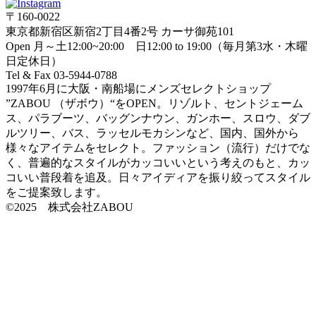
〒160-0022
東京都新宿区新宿2丁目4番2号 カーサ御苑101
Open 月～土12:00~20:00 日12:00 to 19:00（毎月第3水・木曜
日定休日）
Tel & Fax 03-5944-0788
1997年6月に大阪・南船場にメンズセレクトショップ
”ZABOU （ザボウ）“をOPEN。リゾルト、セントジェーム
ス、パラブーツ、バッグンナウン、ガンホー、スロウ、ダブ
ルツリー、バス、ラッセルモカシンなど、国内、国外から
様々なアイテムをセレクト。ファッション（流行）だけでな
く、普遍的なスタイルがカッコいいという考えのもと、カッ
コいい普段着を追及。日々アイディアを振り絞ってスタイル
をご提案致します。
©2025 株式会社ZABOU