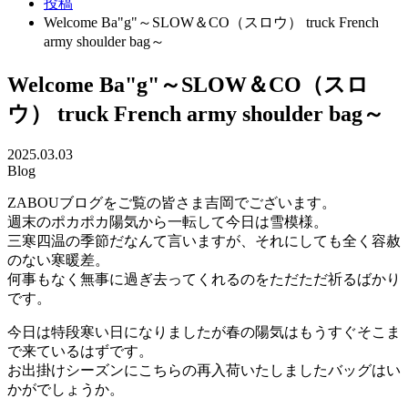
投稿
Welcome Ba"g"～SLOW＆CO（スロウ） truck French
army shoulder bag～
Welcome Ba"g"～SLOW＆CO（スロ
ウ） truck French army shoulder bag～
2025.03.03
Blog
ZABOUブログをご覧の皆さま吉岡でございます。
週末のポカポカ陽気から一転して今日は雪模様。
三寒四温の季節だなんて言いますが、それにしても全く容赦
のない寒暖差。
何事もなく無事に過ぎ去ってくれるのをただただ祈るばかり
です。
今日は特段寒い日になりましたが春の陽気はもうすぐそこま
で来ているはずです。
お出掛けシーズンにこちらの再入荷いたしましたバッグはい
かがでしょうか。