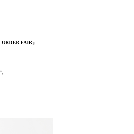
RDER FAIR』
す
。