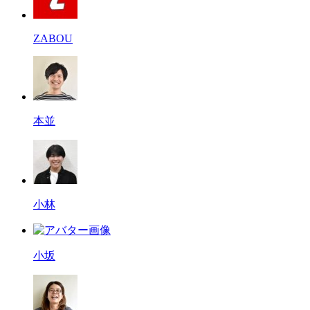
ZABOU
本並
小林
小坂