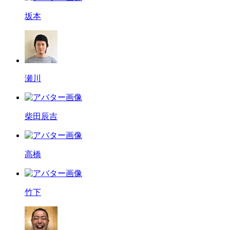
坂本
瀬川
柴田辰吉
高橋
竹下