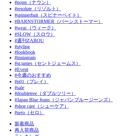
#noun（ナウン）
#resolute（リゾルト）
#spinnerbait（スピナーベイト）
#BARNSTORMER（バーンストーマー）
#weac（ウィーク）
#SLOW（スロウ）
#週刊ZABOU
#styling
#lookbook
#instagram
#st.james（セントジェームス）
#Event
#今週のおすすめ
#p01（プレイ）
#sale
#doubletree（ダブルツリー）
#Japan Blue Jeans（ジャパンブルージーンズ）
#shoe care（シューケア）
#sero（セロ）
新着商品
再入荷商品