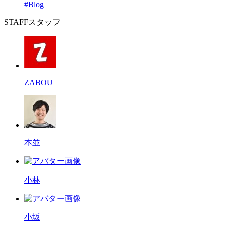
#Blog
STAFF
スタッフ
ZABOU
本並
小林
小坂