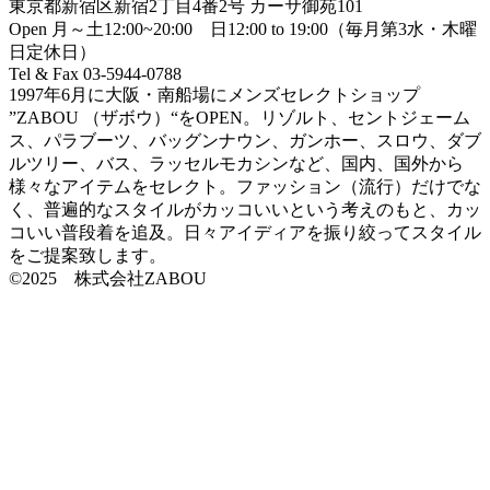
東京都新宿区新宿2丁目4番2号 カーサ御苑101
Open 月～土12:00~20:00 日12:00 to 19:00（毎月第3水・木曜
日定休日）
Tel & Fax 03-5944-0788
1997年6月に大阪・南船場にメンズセレクトショップ
”ZABOU （ザボウ）“をOPEN。リゾルト、セントジェーム
ス、パラブーツ、バッグンナウン、ガンホー、スロウ、ダブ
ルツリー、バス、ラッセルモカシンなど、国内、国外から
様々なアイテムをセレクト。ファッション（流行）だけでな
く、普遍的なスタイルがカッコいいという考えのもと、カッ
コいい普段着を追及。日々アイディアを振り絞ってスタイル
をご提案致します。
©2025 株式会社ZABOU