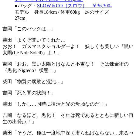
●バッグ：
SLOW＆CO（スロウ） ￥36,300-
モデル 身長184cm / 体重60kg 足のサイズ
27cm
吉岡「このバッグは…」
柴田「よくぞ聞いてくれた…
おお！ ガスマスクショルダーよ！ 妖しくも美しい『黒い
太陽(Le Noir Soleil)』よ！」
吉岡「おお、黒い太陽とはなんと不吉な！ そは錬金術の
〈黒化 Nigredo〉状態！」
柴田「物質の腐敗と混沌…」
吉岡「死と闇の状態！」
柴田「しかし…同時に復活と光の母胎なのだ！」
吉岡「なるほど、黒化！ それは死であるとともに新しい再
生の出発点！」
柴田「そうだ、種は一度地中深く潜らねばならない…来るべ