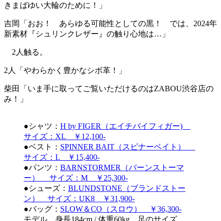
きまばゆい大輪のために！」
吉岡「おお！ あらゆる可能性としての黒！ では、2024年
新素材『シュリンクレザー』の触り心地は…」
2人触る。
2人「やわらかく豊かなシボ革！」
柴田「いま手に取ってご覧いただけるのはZABOU渋谷店の
み！」
●シャツ：
H by FIGER（エイチバイフィガー)
サイズ：XL ￥12,100-
●ベスト：
SPINNER BAIT（スピナーベイト）
サイズ：L ￥15,400-
●パンツ：
BARNSTORMER（バーンストーマ
ー） サイズ：M ￥25,300-
●シューズ：
BLUNDSTONE（ブランドストー
ン） サイズ：UK8 ￥31,900-
●バッグ：
SLOW＆CO（スロウ） ￥36,300-
モデル 身長184cm / 体重60kg 足のサイズ