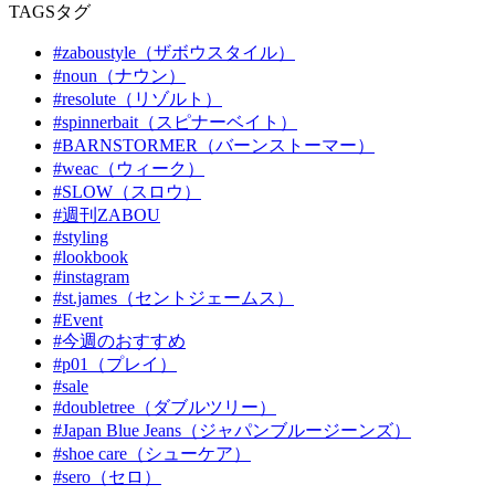
TAGS
タグ
#zaboustyle（ザボウスタイル）
#noun（ナウン）
#resolute（リゾルト）
#spinnerbait（スピナーベイト）
#BARNSTORMER（バーンストーマー）
#weac（ウィーク）
#SLOW（スロウ）
#週刊ZABOU
#styling
#lookbook
#instagram
#st.james（セントジェームス）
#Event
#今週のおすすめ
#p01（プレイ）
#sale
#doubletree（ダブルツリー）
#Japan Blue Jeans（ジャパンブルージーンズ）
#shoe care（シューケア）
#sero（セロ）