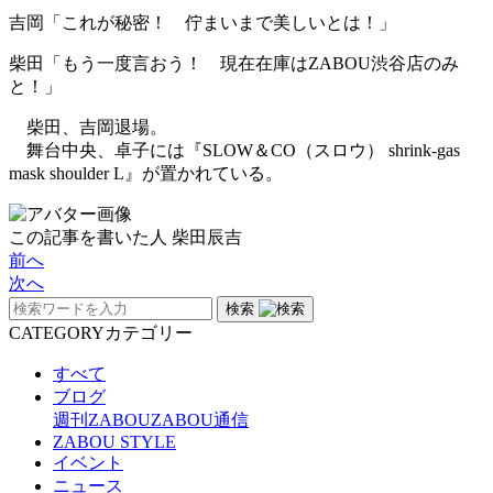
吉岡「これが秘密！ 佇まいまで美しいとは！」
柴田「もう一度言おう！ 現在在庫はZABOU渋谷店のみ
と！」
柴田、吉岡退場。
舞台中央、卓子には『SLOW＆CO（スロウ） shrink-gas
mask shoulder L』が置かれている。
この記事を書いた人
柴田辰吉
前へ
次へ
検索
CATEGORY
カテゴリー
すべて
ブログ
週刊ZABOU
ZABOU通信
ZABOU STYLE
イベント
ニュース