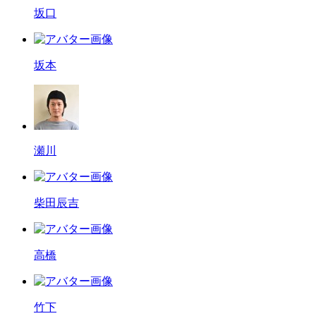
坂口
坂本
瀬川
柴田辰吉
高橋
竹下