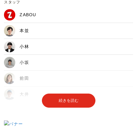
スタッフ
ZABOU
本並
小林
小坂
前田
大井
続きを読む